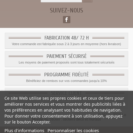
SUIVEZ-NOUS
FABRICATION 48/ 72 H
Votre commande est fabriquée sous 2 à 3 jours en moyenne (hors livraison)
PAIEMENT SÉCURISÉ
Les moyens de paiement proposés sont tous totalement sécurisés
PROGRAMME FIDÉLITÉ
Bénéficiez de remises sur vos commandes jusqu'a 10%
SERVICE CLIENT
Ce site Web utilise ses propres cookies et ceux de tiers pour
Le service client est a votre disposition du lundi au vendredi de 8h à 17h
améliorer nos services et vous montrer des publicités liées à
09.82.28.47.69.
vos préférences en analysant vos habitudes de navigation.
© 2012 - 2026 Le
Pour donner votre consentement à son utilisation, appuyez
Monde du Sticker :
stickers déco et muraux
sur le bouton Accepter.
Plus d'informations
Personnaliser les cookies