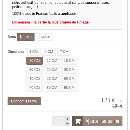
notre adhésif fournit un rendu optimal sur tous supports lisses,
petits ou larges !
100% made in France, facile à appliquer.
Dimension = la partie la plus grande de l'image
Sens
Normal
Inverse
Dimension
3 CM
5 CM
7 CM
10 CM
12 CM
15 CM
20 CM
25 CM
30 CM
40 CM
50 CM
60 CM
70 CM
80 CM
90 CM
1,73 €
Économisez 9%
TTC
1,91 €
Ajouter au panier