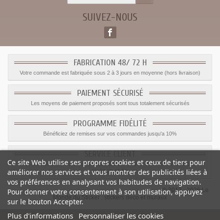
SUIVEZ-NOUS
FABRICATION 48/ 72 H
Votre commande est fabriquée sous 2 à 3 jours en moyenne (hors livraison)
PAIEMENT SÉCURISÉ
Les moyens de paiement proposés sont tous totalement sécurisés
PROGRAMME FIDÉLITÉ
Bénéficiez de remises sur vos commandes jusqu'a 10%
SERVICE CLIENT
Ce site Web utilise ses propres cookies et ceux de tiers pour
Le service client est a votre disposition du lundi au vendredi de 8h à 17h
améliorer nos services et vous montrer des publicités liées à
09.82.28.47.69.
vos préférences en analysant vos habitudes de navigation.
© 2012 - 2026 Le
Pour donner votre consentement à son utilisation, appuyez
Monde du Sticker :
stickers déco et muraux
sur le bouton Accepter.
Plus d'informations
Personnaliser les cookies