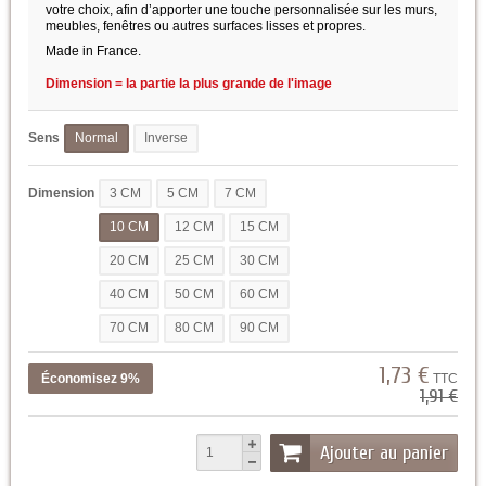
votre choix, afin d’apporter une touche personnalisée sur les murs,
meubles, fenêtres ou autres surfaces lisses et propres.
Made in France.
Dimension = la partie la plus grande de l'image
Sens
Normal
Inverse
Dimension
3 CM
5 CM
7 CM
10 CM
12 CM
15 CM
20 CM
25 CM
30 CM
40 CM
50 CM
60 CM
70 CM
80 CM
90 CM
1,73 €
Économisez 9%
TTC
1,91 €
Ajouter au panier