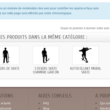
ons un module de modération des avis pour contrôler les spams et faux avis
s sur cette page sont affichés par ordre chronologique.
Soyez le premier à donner votre avis 
RES PRODUITS DANS LA MÊME CATÉGORIE :
KERS DE SKATE
STICKERS SKATE
AUTOCOLLANT MURAL
CHAMBRE GARCON
SKATE
ATIONS
AIDES CONSEILS
A PRO
et tarifs
FAQ
Qui so
sécurisé
Blog
Mentio