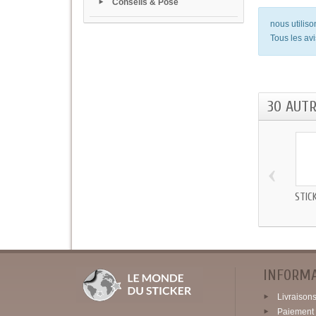
Conseils & Pose
nous utilis
Tous les avi
30 AUT
‹
STIC
INFORM
Livraisons 
Paiement 