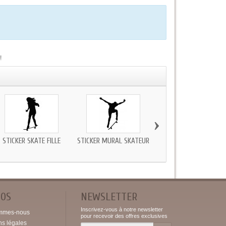
!
›
STICKER SKATE FILLE
STICKER MURAL SKATEUR
STICKERS SKATE
POS
NEWSLETTER
Inscrivez-vous à notre newsletter
mmes-nous
pour recevoir des offres exclusives
ns légales