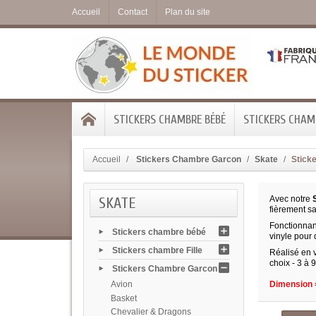
Accueil
Contact
Plan du site
STICKERS CHAMBRE BÉBÉ
STICKERS CHAMB
Accueil
Stickers Chambre Garcon
Skate
Sticke
SKATE
Avec notre
S
fièrement s
Fonctionnant
Stickers chambre bébé
vinyle pour
Stickers chambre Fille
Réalisé en v
choix - 3 à 
Stickers Chambre Garcon
Avion
Dimension =
Basket
Chevalier & Dragons