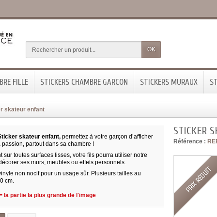
OK
RE FILLE
STICKERS CHAMBRE GARCON
STICKERS MURAUX
ST
r skateur enfant
STICKER 
ticker skateur enfant,
permettez à votre garçon d’afficher
Référence :
RE
a passion, partout dans sa chambre !
 sur toutes surfaces lisses, votre fils pourra utiliser notre
 décorer ses murs, meubles ou effets personnels.
PRIX RÉDUIT
inyle non nocif pour un usage sûr. Plusieurs tailles au
90 cm.
 la partie la plus grande de l'image