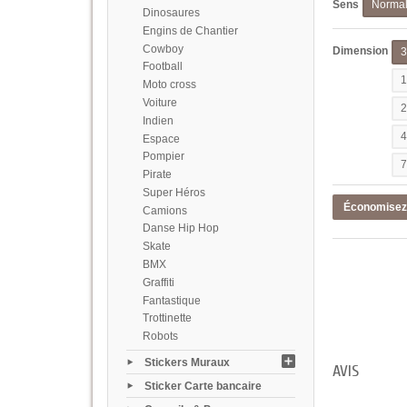
Sens
Norma
Dinosaures
Engins de Chantier
Cowboy
Dimension
Football
Moto cross
Voiture
Indien
Espace
Pompier
Pirate
Super Héros
Économise
Camions
Danse Hip Hop
Skate
BMX
Graffiti
Fantastique
Trottinette
Robots
Stickers Muraux
AVIS
Sticker Carte bancaire