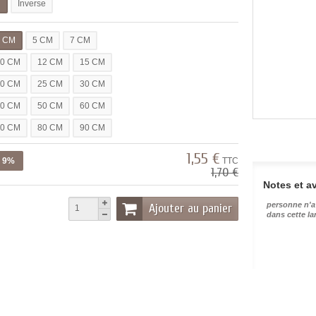
l
Inverse
3 CM
5 CM
7 CM
10 CM
12 CM
15 CM
20 CM
25 CM
30 CM
40 CM
50 CM
60 CM
70 CM
80 CM
90 CM
1,55 €
z 9%
TTC
1,70 €
Notes et av
personne n'a
Ajouter au panier
dans cette l