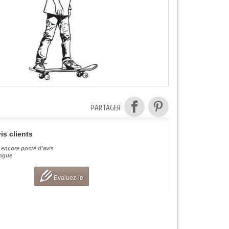
PARTAGER
is clients
 encore posté d'avis
angue
Evaluez-le