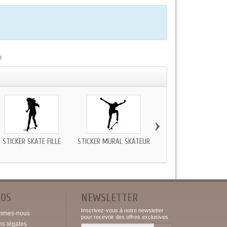
!
›
STICKER SKATE FILLE
STICKER MURAL SKATEUR
STICKER POUR
SKATEBOARD PAS CHE
POS
NEWSLETTER
Inscrivez-vous à notre newsletter
mmes-nous
pour recevoir des offres exclusives
ns légales