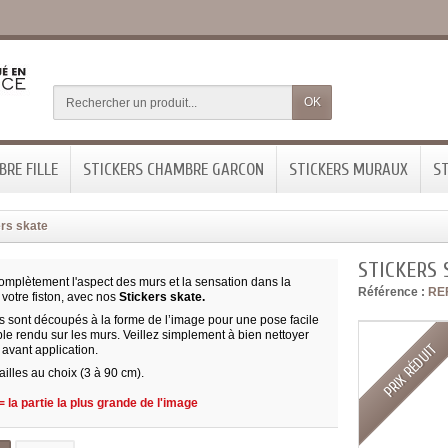
OK
RE FILLE
STICKERS CHAMBRE GARCON
STICKERS MURAUX
ST
ers skate
STICKERS 
omplètement l'aspect des murs et la sensation dans la
Référence :
RE
votre fiston, avec nos
Stickers skate.
s sont découpés à la forme de l’image pour une pose facile
le rendu sur les murs. Veillez simplement à bien nettoyer
PRIX RÉDUIT
 avant application.
tailles au choix (3 à 90 cm).
 la partie la plus grande de l'image