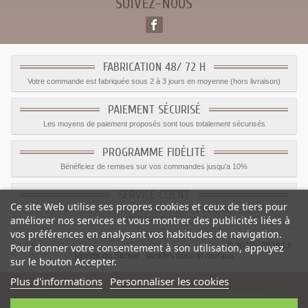
SUIVEZ-NOUS
FABRICATION 48/ 72 H
Votre commande est fabriquée sous 2 à 3 jours en moyenne (hors livraison)
PAIEMENT SÉCURISÉ
Les moyens de paiement proposés sont tous totalement sécurisés
PROGRAMME FIDÉLITÉ
Bénéficiez de remises sur vos commandes jusqu'a 10%
SERVICE CLIENT
Ce site Web utilise ses propres cookies et ceux de tiers pour
Le service client est a votre disposition du lundi au vendredi de 8h à 17h
améliorer nos services et vous montrer des publicités liées à
09.82.28.47.69.
vos préférences en analysant vos habitudes de navigation.
© 2012 - 2026 Le
Pour donner votre consentement à son utilisation, appuyez
Monde du Sticker :
stickers déco et muraux
sur le bouton Accepter.
Plus d'informations
Personnaliser les cookies