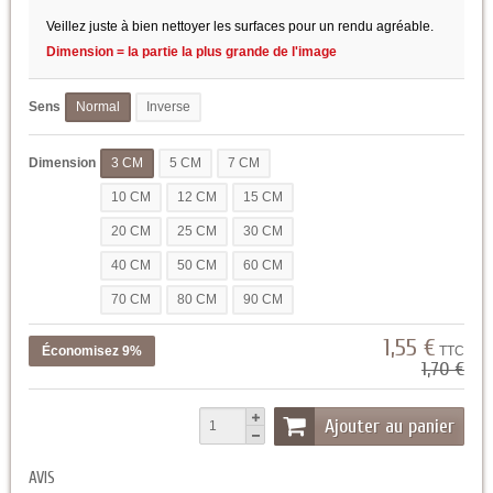
Veillez juste à bien nettoyer les surfaces pour un rendu agréable.
Dimension = la partie la plus grande de l'image
Sens
Normal
Inverse
Dimension
3 CM
5 CM
7 CM
10 CM
12 CM
15 CM
20 CM
25 CM
30 CM
40 CM
50 CM
60 CM
70 CM
80 CM
90 CM
1,55 €
Économisez 9%
TTC
1,70 €
Ajouter au panier
AVIS