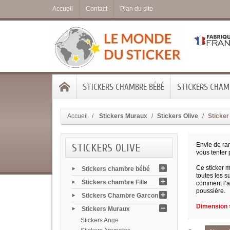
Accueil
Contact
Plan du site
STICKERS CHAMBRE BÉBÉ
STICKERS CHAMB
Accueil
Stickers Muraux
Stickers Olive
Sticker
STICKERS OLIVE
Envie de ram
vous tenter 
Ce sticker m
Stickers chambre bébé
toutes les s
Stickers chambre Fille
comment l’ap
poussière.
Stickers Chambre Garcon
Dimension =
Stickers Muraux
Stickers Ange