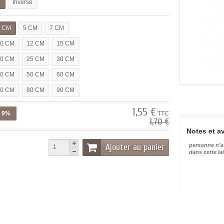
l
Inverse
3 CM
5 CM
7 CM
10 CM
12 CM
15 CM
20 CM
25 CM
30 CM
40 CM
50 CM
60 CM
70 CM
80 CM
90 CM
1,55 €
z 9%
TTC
1,70 €
Notes et av
Ajouter au panier
personne n'a
dans cette l