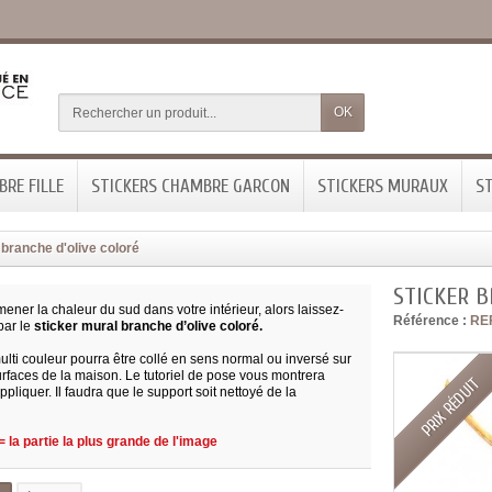
OK
RE FILLE
STICKERS CHAMBRE GARCON
STICKERS MURAUX
ST
 branche d'olive coloré
STICKER B
ener la chaleur du sud dans votre intérieur, alors laissez-
Référence :
RE
par le
sticker mural branche d’olive coloré.
ulti couleur pourra être collé en sens normal ou inversé sur
urfaces de la maison. Le tutoriel de pose vous montrera
PRIX RÉDUIT
pliquer. Il faudra que le support soit nettoyé de la
 la partie la plus grande de l'image