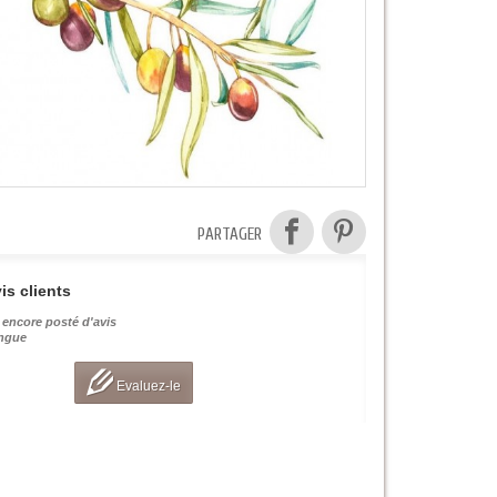
PARTAGER
is clients
 encore posté d'avis
angue
Evaluez-le