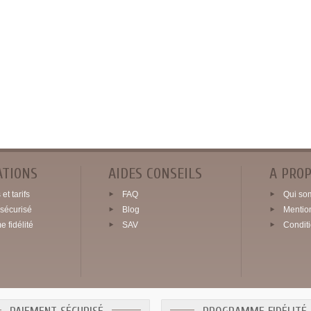
ATIONS
AIDES CONSEILS
A PRO
et tarifs
FAQ
Qui so
sécurisé
Blog
Mentio
 fidélité
SAV
Condit