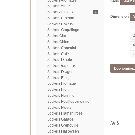
Stickers Aromates
Sens
Norma
Stickers Arbre
Sticker Animaux
Dimension
Stickers Cinéma
Stickers Cactus
Stickers Coquillage
Sticker Chat
Sticker Chien
Stickers Chocolat
Stickers Café
Stickers Diable
Sticker Drapeaux
Économise
Stickers Dragon
Stickers Emoji
Stickers Fromage
Stickers Fruit
Stickers Flamme
Stickers Feuilles automne
Stickers Fleurs
Stickers Flamant rose
Stickers Garage
AVIS
Stickers Grenouille
Stickers Halloween