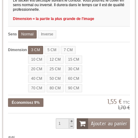
Le sticker est découpé suivant le contour. Vous pourrez le coller en
sens normal ou inversé. Il durera dans le temps car il est de qualité
professionnelle.
Dimension = la partie la plus grande de l'image
Sens
Normal
Inverse
Dimension
3 CM
5 CM
7 CM
10 CM
12 CM
15 CM
20 CM
25 CM
30 CM
40 CM
50 CM
60 CM
70 CM
80 CM
90 CM
1,55 €
Économisez 9%
TTC
1,70 €
Ajouter au panier