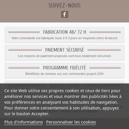
SUIVEZ-NOUS
FABRICATION 48/ 72 H
Votre commande est fabriquée sous 2 à 3 jours en moyenne (hors livraison)
PAIEMENT SÉCURISÉ
Les moyens de paiement proposés sont tous totalement sécurisés
PROGRAMME FIDÉLITÉ
Bénéficiez de remises sur vos commandes jusqu'a 10%
SERVICE CLIENT
Ce site Web utilise ses propres cookies et ceux de tiers pour
Le service client est a votre disposition du lundi au vendredi de 8h à 17h
améliorer nos services et vous montrer des publicités liées à
09.82.28.47.69.
vos préférences en analysant vos habitudes de navigation.
© 2012 - 2026 Le
Pour donner votre consentement à son utilisation, appuyez
Monde du Sticker :
stickers déco et muraux
sur le bouton Accepter.
Plus d'informations
Personnaliser les cookies