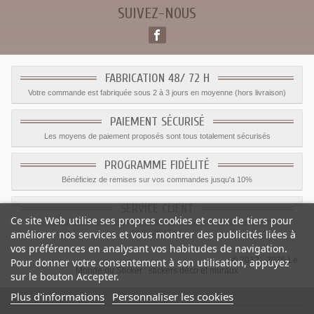
SUIVEZ-NOUS
FABRICATION 48/ 72 H
Votre commande est fabriquée sous 2 à 3 jours en moyenne (hors livraison)
PAIEMENT SÉCURISÉ
Les moyens de paiement proposés sont tous totalement sécurisés
PROGRAMME FIDÉLITÉ
Bénéficiez de remises sur vos commandes jusqu'a 10%
SERVICE CLIENT
Ce site Web utilise ses propres cookies et ceux de tiers pour
Le service client est a votre disposition du lundi au vendredi de 8h à 17h
améliorer nos services et vous montrer des publicités liées à
09.82.28.47.69.
vos préférences en analysant vos habitudes de navigation.
© 2012 - 2026 Le
Pour donner votre consentement à son utilisation, appuyez
Monde du Sticker :
stickers déco et muraux
sur le bouton Accepter.
Plus d'informations
Personnaliser les cookies