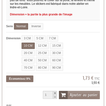
pas de fond. Vous pourrez le coller sur la porte, la fenêtre et même
sur les meubles. Le stickers est fabriqué dans notre atelier en
Indre-et-Loire.
Dimension = la partie la plus grande de l'image
Sens
Normal
Inverse
Dimension
3 CM
5 CM
7 CM
10 CM
12 CM
15 CM
20 CM
25 CM
30 CM
40 CM
50 CM
60 CM
70 CM
80 CM
90 CM
1,73 €
Économisez 9%
TTC
1,91 €
Ajouter au panier