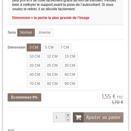
petit prix et il se colle facilement grâce au film de transfert. Pensez
bien à nettoyer le support avant la pose de l’autocollant. Si vous
voulez le retirer, il se décolle facilement.
Dimension = la partie la plus grande de l'image
Sens
Normal
Inverse
Dimension
3 CM
5 CM
7 CM
10 CM
12 CM
15 CM
20 CM
25 CM
30 CM
40 CM
50 CM
60 CM
70 CM
80 CM
90 CM
1,55 €
Économisez 9%
TTC
1,70 €
Ajouter au panier