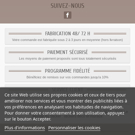
SUIVEZ-NOUS
FABRICATION 48/ 72 H
Votre commande est fabriquée sous 2 à 3 jours en moyenne (hors livraison)
PAIEMENT SÉCURISÉ
Les moyens de paiement proposés sont tous totalement sécurisés
PROGRAMME FIDÉLITÉ
Bénéficiez de remises sur vos commandes jusqu'a 10%
SERVICE CLIENT
Ce site Web utilise ses propres cookies et ceux de tiers pour
Le service client est a votre disposition du lundi au vendredi de 8h à 17h
améliorer nos services et vous montrer des publicités liées à
09.82.28.47.69.
vos préférences en analysant vos habitudes de navigation.
© 2012 - 2026 Le
Pour donner votre consentement à son utilisation, appuyez
Monde du Sticker :
stickers déco et muraux
sur le bouton Accepter.
Plus d'informations
Personnaliser les cookies