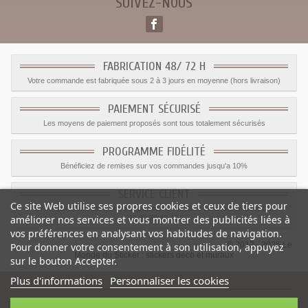
SUIVEZ-NOUS
FABRICATION 48/ 72 H
Votre commande est fabriquée sous 2 à 3 jours en moyenne (hors livraison)
PAIEMENT SÉCURISÉ
Les moyens de paiement proposés sont tous totalement sécurisés
PROGRAMME FIDÉLITÉ
Bénéficiez de remises sur vos commandes jusqu'a 10%
SERVICE CLIENT
Ce site Web utilise ses propres cookies et ceux de tiers pour
Le service client est a votre disposition du lundi au vendredi de 8h à 17h
améliorer nos services et vous montrer des publicités liées à
09.82.28.47.69.
vos préférences en analysant vos habitudes de navigation.
© 2012 - 2026 Le
Pour donner votre consentement à son utilisation, appuyez
Monde du Sticker :
stickers déco et muraux
sur le bouton Accepter.
Plus d'informations
Personnaliser les cookies