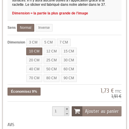
surfaces. Il n’y aura aucune bulles à l’application grâce à la
raclette. Le sticker est fabriqué dans notre atelier dans le 37.
Dimension = la partie la plus grande de l'image
Sens
Normal
Inverse
Dimension
3 CM
5 CM
7 CM
10 CM
12 CM
15 CM
20 CM
25 CM
30 CM
40 CM
50 CM
60 CM
70 CM
80 CM
90 CM
1,73 €
Économisez 9%
TTC
1,91 €
Ajouter au panier
AVIS