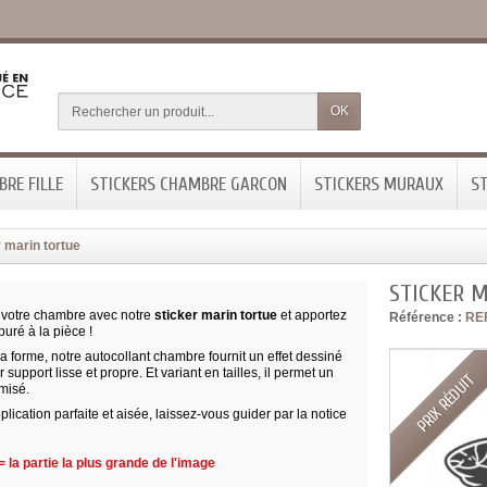
OK
RE FILLE
STICKERS CHAMBRE GARCON
STICKERS MURAUX
ST
 marin tortue
STICKER 
votre chambre avec notre
sticker marin tortue
et apportez
Référence :
RE
uré à la pièce !
 forme, notre autocollant chambre fournit un effet dessiné
 support lisse et propre. Et variant en tailles, il permet un
PRIX RÉDUIT
misé.
lication parfaite et aisée, laissez-vous guider par la notice
 la partie la plus grande de l'image