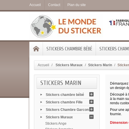
Accueil
Contact
Plan du site
STICKERS CHAMBRE BÉBÉ
STICKERS CHAMB
Accueil
Stickers Muraux
Stickers Marin
Sticker
STICKERS MARIN
Démarquez 
un design ép
Découpé à la
Stickers chambre bébé
à la main sur
Stickers chambre Fille
rendu custo
Stickers Chambre Garcon
Pour une app
fournie.
Stickers Muraux
Dimension =
Stickers Ange