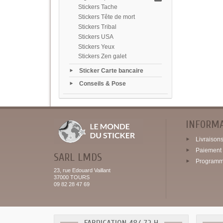
Stickers Tache
Stickers Tête de mort
Stickers Tribal
Stickers USA
Stickers Yeux
Stickers Zen galet
Sticker Carte bancaire
Conseils & Pose
INFORM
Livraisons 
Paiement 
SARL LMDS
Programme
23, rue Edouard Vaillant
37000 TOURS
09 82 28 47 69