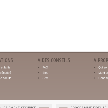
ATIONS
AIDES CONSEILS
A PRO
et tarifs
FAQ
Qui so
sécurisé
Blog
Mentio
 fidélité
SAV
Condit