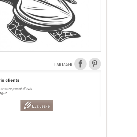
PARTAGER
is clients
 encore posté d'avis
angue
Evaluez-le