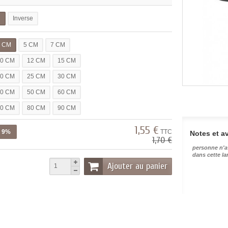
l
Inverse
3 CM
5 CM
7 CM
10 CM
12 CM
15 CM
20 CM
25 CM
30 CM
40 CM
50 CM
60 CM
70 CM
80 CM
90 CM
1,55 €
z 9%
TTC
Notes et av
1,70 €
personne n'a
dans cette l
Ajouter au panier