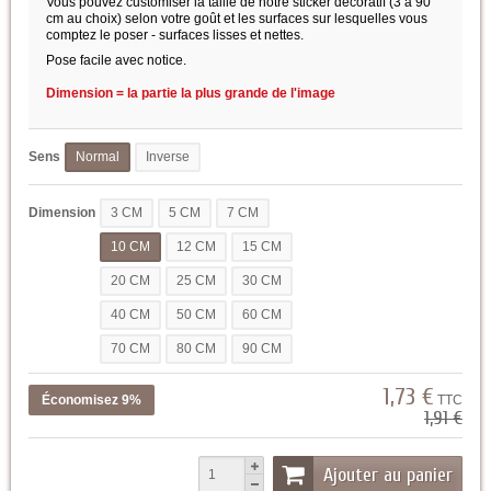
Vous pouvez customiser la taille de notre sticker décoratif (3 à 90
cm au choix) selon votre goût et les surfaces sur lesquelles vous
comptez le poser - surfaces lisses et nettes.
Pose facile avec notice.
Dimension = la partie la plus grande de l'image
Sens
Normal
Inverse
Dimension
3 CM
5 CM
7 CM
10 CM
12 CM
15 CM
20 CM
25 CM
30 CM
40 CM
50 CM
60 CM
70 CM
80 CM
90 CM
1,73 €
Économisez 9%
TTC
1,91 €
Ajouter au panier