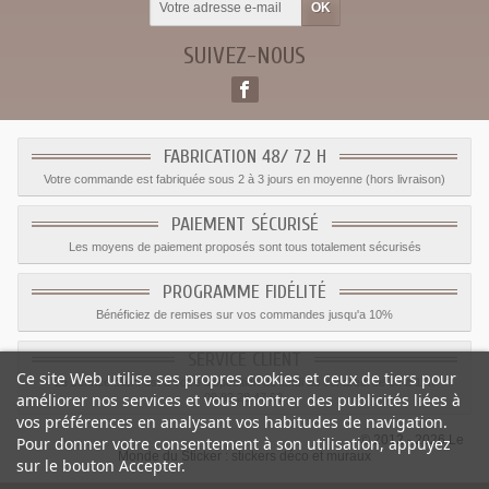
SUIVEZ-NOUS
FABRICATION 48/ 72 H
Votre commande est fabriquée sous 2 à 3 jours en moyenne (hors livraison)
PAIEMENT SÉCURISÉ
Les moyens de paiement proposés sont tous totalement sécurisés
PROGRAMME FIDÉLITÉ
Bénéficiez de remises sur vos commandes jusqu'a 10%
SERVICE CLIENT
Ce site Web utilise ses propres cookies et ceux de tiers pour
Le service client est a votre disposition du lundi au vendredi de 8h à 17h
améliorer nos services et vous montrer des publicités liées à
09.82.28.47.69.
vos préférences en analysant vos habitudes de navigation.
© 2012 - 2026 Le
Pour donner votre consentement à son utilisation, appuyez
Monde du Sticker :
stickers déco et muraux
sur le bouton Accepter.