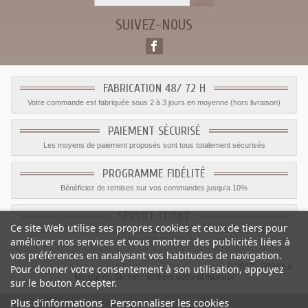
SUIVEZ-NOUS
FABRICATION 48/ 72 H
Votre commande est fabriquée sous 2 à 3 jours en moyenne (hors livraison)
PAIEMENT SÉCURISÉ
Les moyens de paiement proposés sont tous totalement sécurisés
PROGRAMME FIDÉLITÉ
Bénéficiez de remises sur vos commandes jusqu'a 10%
SERVICE CLIENT
Ce site Web utilise ses propres cookies et ceux de tiers pour
Le service client est a votre disposition du lundi au vendredi de 8h à 17h
améliorer nos services et vous montrer des publicités liées à
09.82.28.47.69.
vos préférences en analysant vos habitudes de navigation.
© 2012 - 2026 Le
Pour donner votre consentement à son utilisation, appuyez
Monde du Sticker :
stickers déco et muraux
sur le bouton Accepter.
Plus d'informations
Personnaliser les cookies