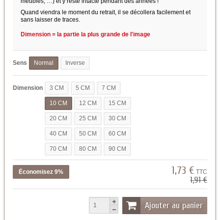
meubles, …) et y reste intacte pendant des années !
Quand viendra le moment du retrait, il se décollera facilement et
sans laisser de traces.
Dimension = la partie la plus grande de l'image
Sens
Normal
Inverse
Dimension
3 CM
5 CM
7 CM
10 CM
12 CM
15 CM
20 CM
25 CM
30 CM
40 CM
50 CM
60 CM
70 CM
80 CM
90 CM
1,73 €
Économisez 9%
TTC
1,91 €
Ajouter au panier