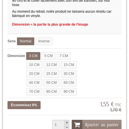
90 cm) et le coller facilement avec son film de transfert, sur mur
lisse.
Au moment du retrait, notre produit ne laissera aucun résidu car
fabriqué en vinyle.
Dimension = la partie la plus grande de l'image
Sens
Normal
Inverse
Dimension
3 CM
5 CM
7 CM
10 CM
12 CM
15 CM
20 CM
25 CM
30 CM
40 CM
50 CM
60 CM
70 CM
80 CM
90 CM
1,55 €
Économisez 9%
TTC
1,70 €
Ajouter au panier