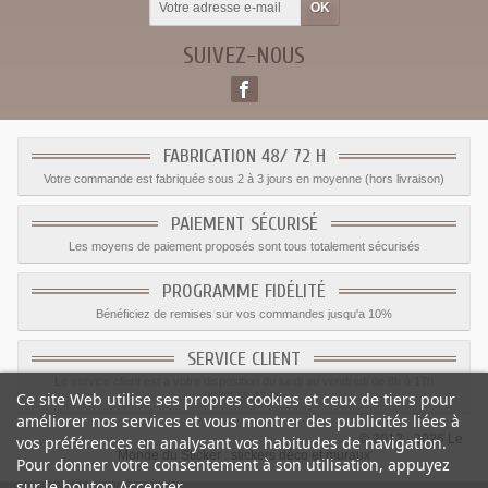
SUIVEZ-NOUS
FABRICATION 48/ 72 H
Votre commande est fabriquée sous 2 à 3 jours en moyenne (hors livraison)
PAIEMENT SÉCURISÉ
Les moyens de paiement proposés sont tous totalement sécurisés
PROGRAMME FIDÉLITÉ
Bénéficiez de remises sur vos commandes jusqu'a 10%
SERVICE CLIENT
Le service client est a votre disposition du lundi au vendredi de 8h à 17h
Ce site Web utilise ses propres cookies et ceux de tiers pour
09.82.28.47.69.
améliorer nos services et vous montrer des publicités liées à
© 2012 - 2026 Le
vos préférences en analysant vos habitudes de navigation.
Monde du Sticker :
stickers déco et muraux
Pour donner votre consentement à son utilisation, appuyez
sur le bouton Accepter.