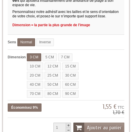
vert
qui ajoutera instantanément une ambiance de plage à son
espace de vie.
Personnalisez notre adhésif avec les tailles et le sens d’orientation
de votre choix, et posez-le sur n’importe quel support lisse.
Dimension = la partie la plus grande de l'image
Sens
Normal
Inverse
Dimension
3 CM
5 CM
7 CM
10 CM
12 CM
15 CM
20 CM
25 CM
30 CM
40 CM
50 CM
60 CM
70 CM
80 CM
90 CM
1,55 €
Économisez 9%
TTC
1,70 €
Ajouter au panier