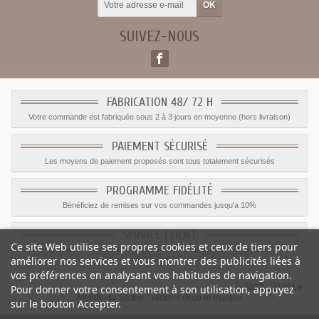
SUIVEZ-NOUS
FABRICATION 48/ 72 H
Votre commande est fabriquée sous 2 à 3 jours en moyenne (hors livraison)
PAIEMENT SÉCURISÉ
Les moyens de paiement proposés sont tous totalement sécurisés
PROGRAMME FIDÉLITÉ
Bénéficiez de remises sur vos commandes jusqu'a 10%
SERVICE CLIENT
Ce site Web utilise ses propres cookies et ceux de tiers pour
Le service client est a votre disposition du lundi au vendredi de 8h à 17h
améliorer nos services et vous montrer des publicités liées à
09.82.28.47.69.
vos préférences en analysant vos habitudes de navigation.
© 2012 - 2026 Le
Pour donner votre consentement à son utilisation, appuyez
Monde du Sticker :
stickers déco et muraux
sur le bouton Accepter.