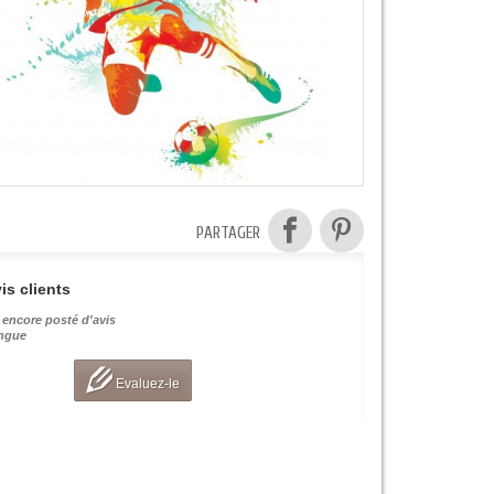
PARTAGER
is clients
 encore posté d'avis
angue
Evaluez-le