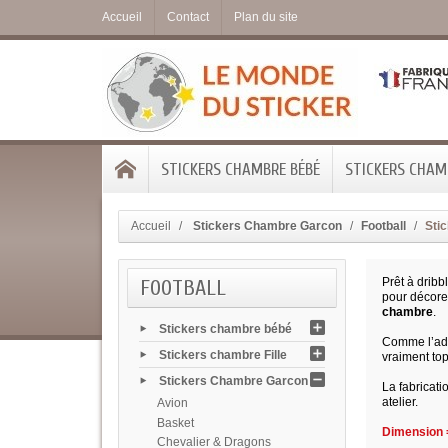
Accueil
Contact
Plan du site
STICKERS CHAMBRE BÉBÉ
STICKERS CHAMB
Accueil
Stickers Chambre Garcon
Football
Stic
FOOTBALL
Prêt à dribb
pour décore
chambre
.
Stickers chambre bébé
Comme l’adh
Stickers chambre Fille
vraiment top
Stickers Chambre Garcon
La fabricati
atelier.
Avion
Basket
Dimension =
Chevalier & Dragons