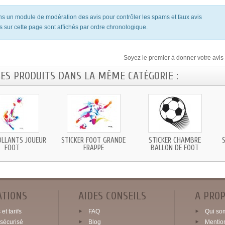
ons un module de modération des avis pour contrôler les spams et faux avis
s sur cette page sont affichés par ordre chronologique.
Soyez le premier à donner votre avis 
RES PRODUITS DANS LA MÊME CATÉGORIE :
LLANTS JOUEUR
STICKER FOOT GRANDE
STICKER CHAMBRE
FOOT
FRAPPE
BALLON DE FOOT
ATIONS
AIDES CONSEILS
A PRO
et tarifs
FAQ
Qui so
sécurisé
Blog
Mentio