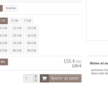
l
Inverse
3 CM
5 CM
7 CM
10 CM
12 CM
15 CM
20 CM
25 CM
30 CM
40 CM
50 CM
60 CM
70 CM
80 CM
90 CM
1,55 €
z 9%
TTC
Notes et av
1,70 €
personne n'a
dans cette l
Ajouter au panier