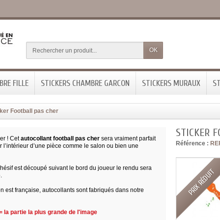
OK
RE FILLE
STICKERS CHAMBRE GARCON
STICKERS MURAUX
ST
ker Football pas cher
STICKER F
ler ! Cet
autocollant football pas cher
sera vraiment parfait
Référence :
RE
r l’intérieur d’une pièce comme le salon ou bien une
ésif est découpé suivant le bord du joueur le rendu sera
PRIX RÉDUIT
.
on est française, autocollants sont fabriqués dans notre
 la partie la plus grande de l'image