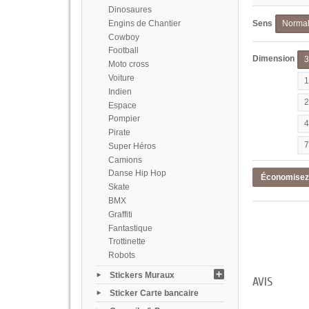
Dinosaures
Engins de Chantier
Sens
Norma
Cowboy
Football
Dimension
Moto cross
Voiture
Indien
Espace
Pompier
Pirate
Super Héros
Camions
Danse Hip Hop
Économise
Skate
BMX
Graffiti
Fantastique
Trottinette
Robots
Stickers Muraux
AVIS
Sticker Carte bancaire