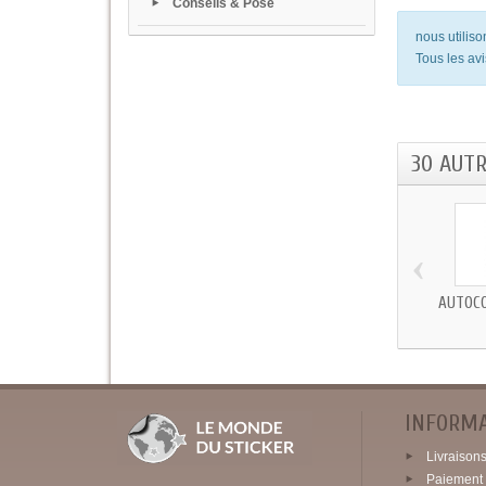
Conseils & Pose
nous utilis
Tous les avi
30 AUT
‹
AUTOCO
INFORM
Livraisons 
Paiement 