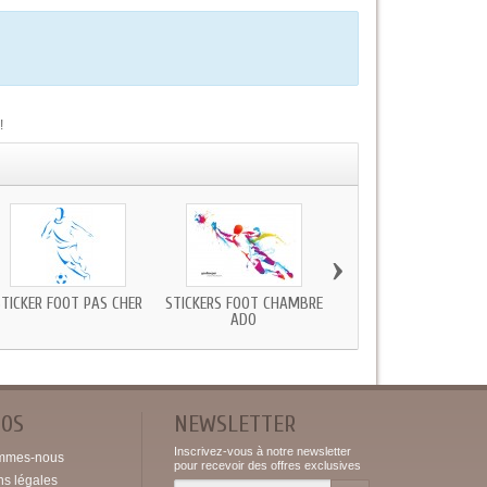
!
›
STICKER FOOT PAS CHER
STICKERS FOOT CHAMBRE
STICKER FOOT VERS B
ADO
POS
NEWSLETTER
Inscrivez-vous à notre newsletter
mmes-nous
pour recevoir des offres exclusives
ns légales