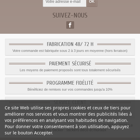
SUIVEZ-NOUS
FABRICATION 48/ 72 H
Votre commande est fabriquée sous 2 à 3 jours en moyenne (hors livraison)
PAIEMENT SÉCURISÉ
Les moyens de paiement proposés sont tous totalement sécurisés
PROGRAMME FIDÉLITÉ
Bénéficiez de remises sur vos commandes jusqu'a 10%
SERVICE CLIENT
Ce site Web utilise ses propres cookies et ceux de tiers pour
Le service client est a votre disposition du lundi au vendredi de 8h à 17h
améliorer nos services et vous montrer des publicités liées à
09.82.28.47.69.
vos préférences en analysant vos habitudes de navigation.
© 2012 - 2026 Le
Pour donner votre consentement à son utilisation, appuyez
Monde du Sticker :
stickers déco et muraux
sur le bouton Accepter.