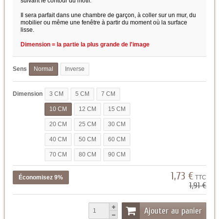
suivant le contour du motif.
Il sera parfait dans une chambre de garçon, à coller sur un mur, du
mobilier ou même une fenêtre à partir du moment où la surface
lisse.
Dimension = la partie la plus grande de l'image
Sens
Normal
Inverse
Dimension
3 CM
5 CM
7 CM
10 CM
12 CM
15 CM
20 CM
25 CM
30 CM
40 CM
50 CM
60 CM
70 CM
80 CM
90 CM
1,73 €
Économisez 9%
TTC
1,91 €
Ajouter au panier