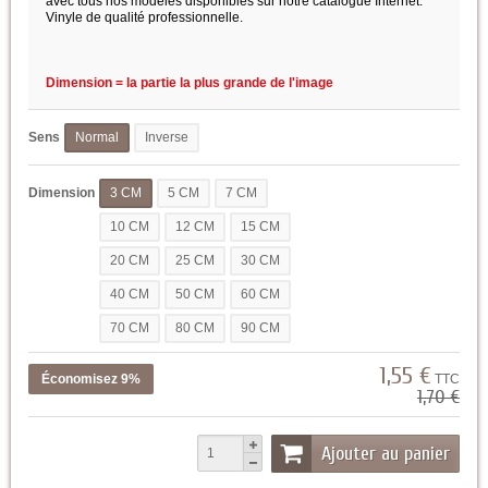
avec tous nos modèles disponibles sur notre catalogue Internet.
Vinyle de qualité professionnelle.
Dimension = la partie la plus grande de l'image
Sens
Normal
Inverse
Dimension
3 CM
5 CM
7 CM
10 CM
12 CM
15 CM
20 CM
25 CM
30 CM
40 CM
50 CM
60 CM
70 CM
80 CM
90 CM
1,55 €
Économisez 9%
TTC
1,70 €
Ajouter au panier