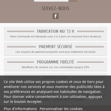
SUIVEZ-NOUS
FABRICATION 48/ 72 H
Votre commande est fabriquée sous 2 à 3 jours en moyenne (hors livraison)
PAIEMENT SÉCURISÉ
Les moyens de paiement proposés sont tous totalement sécurisés
PROGRAMME FIDÉLITÉ
Bénéficiez de remises sur vos commandes jusqu'a 10%
SERVICE CLIENT
Ce site Web utilise ses propres cookies et ceux de tiers pour
Le service client est a votre disposition du lundi au vendredi de 8h à 17h
améliorer nos services et vous montrer des publicités liées à
09.82.28.47.69.
vos préférences en analysant vos habitudes de navigation.
© 2012 - 2026 Le
Pour donner votre consentement à son utilisation, appuyez
Monde du Sticker :
stickers déco et muraux
sur le bouton Accepter.
Plus d'informations
Personnaliser les cookies