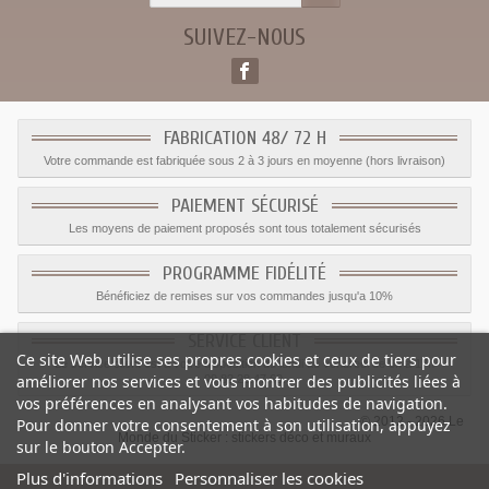
SUIVEZ-NOUS
FABRICATION 48/ 72 H
Votre commande est fabriquée sous 2 à 3 jours en moyenne (hors livraison)
PAIEMENT SÉCURISÉ
Les moyens de paiement proposés sont tous totalement sécurisés
PROGRAMME FIDÉLITÉ
Bénéficiez de remises sur vos commandes jusqu'a 10%
SERVICE CLIENT
Ce site Web utilise ses propres cookies et ceux de tiers pour
Le service client est a votre disposition du lundi au vendredi de 8h à 17h
améliorer nos services et vous montrer des publicités liées à
09.82.28.47.69.
vos préférences en analysant vos habitudes de navigation.
© 2012 - 2026 Le
Pour donner votre consentement à son utilisation, appuyez
Monde du Sticker :
stickers déco et muraux
sur le bouton Accepter.
Plus d'informations
Personnaliser les cookies