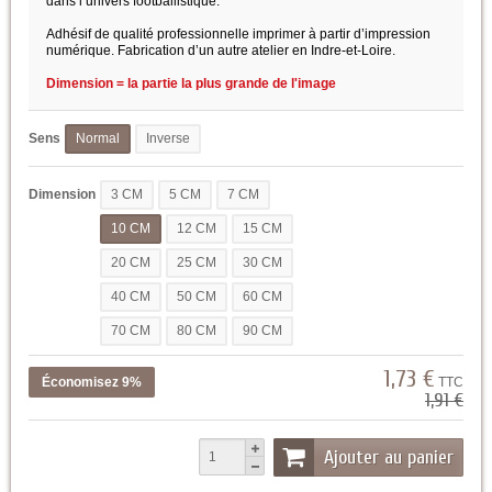
dans l’univers footballistique.
Adhésif de qualité professionnelle imprimer à partir d’impression
numérique. Fabrication d’un autre atelier en Indre-et-Loire.
Dimension = la partie la plus grande de l'image
Sens
Normal
Inverse
Dimension
3 CM
5 CM
7 CM
10 CM
12 CM
15 CM
20 CM
25 CM
30 CM
40 CM
50 CM
60 CM
70 CM
80 CM
90 CM
1,73 €
Économisez 9%
TTC
1,91 €
Ajouter au panier