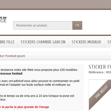
OK
RE FILLE
STICKERS CHAMBRE GARCON
STICKERS MURAUX
ST
ker Football geant
STICKER 
 tendance notre site Web vous propose plus 100 modèles
Référence :
RE
 muraux football
.
 avec cet adhésif vous allez pouvoir le commander en petit
mat et l’adapter sur toute surface nette et nettoyer au
PRIX RÉDUIT
ns le temps va de cinq ans à 10 ans lorsque la pose est
rieur.
 la partie la plus grande de l'image