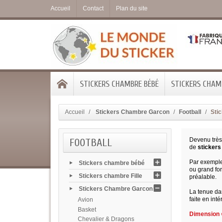
Accueil
Contact
Plan du site
STICKERS CHAMBRE BÉBÉ
STICKERS CHAMB
Accueil
Stickers Chambre Garcon
Football
Stic
FOOTBALL
Devenu très
de
stickers
Par exemple
Stickers chambre bébé
ou grand for
Stickers chambre Fille
préalable.
Stickers Chambre Garcon
La tenue da
faite en inté
Avion
Basket
Dimension =
Chevalier & Dragons