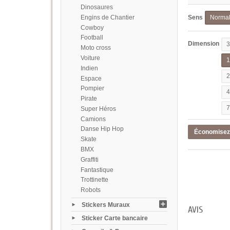
Dinosaures
Engins de Chantier
Sens
Norma
Cowboy
Football
Dimension
Moto cross
Voiture
Indien
Espace
Pompier
Pirate
Super Héros
Camions
Danse Hip Hop
Économise
Skate
BMX
Graffiti
Fantastique
Trottinette
Robots
Stickers Muraux
AVIS
Sticker Carte bancaire