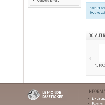
Conseils & Pose
nous utilis
Tous les avi
30 AUT
‹
AUTOCO
INFORM
Livraisons 
Paiement 