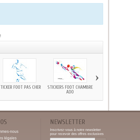
!
›
STICKER FOOT PAS CHER
STICKERS FOOT CHAMBRE
STICKER FOOT VERS B
ADO
POS
NEWSLETTER
Inscrivez-vous à notre newsletter
mmes-nous
pour recevoir des offres exclusives
ns légales