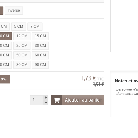
l
Inverse
3 CM
5 CM
7 CM
10 CM
12 CM
15 CM
20 CM
25 CM
30 CM
40 CM
50 CM
60 CM
70 CM
80 CM
90 CM
1,73 €
z 9%
TTC
Notes et av
1,91 €
personne n'a
dans cette l
Ajouter au panier