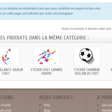
ons un module de modération des avis pour contrôler les spams et faux avis
s sur cette page sont affichés par ordre chronologique.
Soyez le premier à donner votre avis 
RES PRODUITS DANS LA MÊME CATÉGORIE :
LLANTS JOUEUR
STICKER FOOT GRANDE
STICKER CHAMBRE
FOOT
FRAPPE
BALLON DE FOOT
ATIONS
AIDES CONSEILS
A PRO
et tarifs
FAQ
Qui so
sécurisé
Blog
Mentio