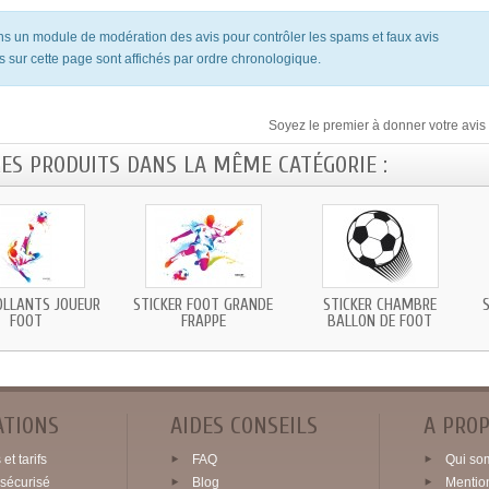
ons un module de modération des avis pour contrôler les spams et faux avis
s sur cette page sont affichés par ordre chronologique.
Soyez le premier à donner votre avis 
RES PRODUITS DANS LA MÊME CATÉGORIE :
LLANTS JOUEUR
STICKER FOOT GRANDE
STICKER CHAMBRE
FOOT
FRAPPE
BALLON DE FOOT
ATIONS
AIDES CONSEILS
A PRO
et tarifs
FAQ
Qui so
sécurisé
Blog
Mentio