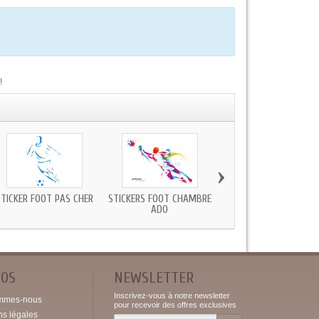
!
›
STICKER FOOT PAS CHER
STICKERS FOOT CHAMBRE
STICKER FOOT VERS B
ADO
POS
NEWSLETTER
Inscrivez-vous à notre newsletter
mmes-nous
pour recevoir des offres exclusives
ns légales