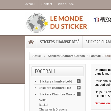
Accueil
Contact
Plan du site
STICKERS CHAMBRE BÉBÉ
STICKERS CHAMB
Accueil
Stickers Chambre Garcon
Football
Stic
FOOTBALL
Un
stade de
dans le mon
Personnalisé
Stickers chambre bébé
support qui 
Stickers chambre Fille
On peut être
Stickers Chambre Garcon
exemple. So
Avion
Dimension =
Basket
Chevalier & Dragons