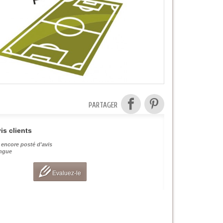
PARTAGER
is clients
 encore posté d'avis
angue
Evaluez-le