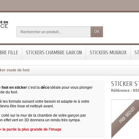
OK
RE FILLE
STICKERS CHAMBRE GARCON
STICKERS MURAUX
ST
ker stade de foot
STICKER S
 foot en sticker
c’est la
déco
idéale pour vous plonger
Référence :
RE
de du foot.
 les formats suivant votre besoin et adapte-le à votre
devra être lisse et nettoyé avant.
PRIX RÉDUIT
 collé sur le mur de la chambre de votre garçon par
n effet vert en 3D donnera un rendu très sympa.
 la partie la plus grande de l'image