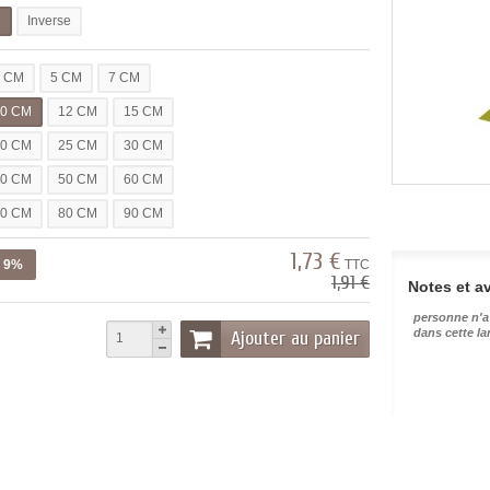
l
Inverse
3 CM
5 CM
7 CM
10 CM
12 CM
15 CM
20 CM
25 CM
30 CM
40 CM
50 CM
60 CM
70 CM
80 CM
90 CM
1,73 €
z 9%
TTC
1,91 €
Notes et av
personne n'a
dans cette l
Ajouter au panier