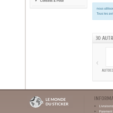
Conseils & Pose
nous utilis
Tous les avi
30 AUT
‹
AUTOCO
INFORM
Livraisons 
Paiement 