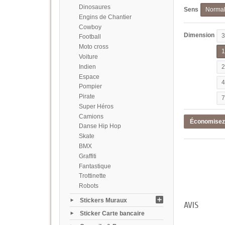
Dinosaures
Sens
Norma
Engins de Chantier
Cowboy
Dimension
Football
Moto cross
Voiture
Indien
Espace
Pompier
Pirate
Super Héros
Camions
Économise
Danse Hip Hop
Skate
BMX
Graffiti
Fantastique
Trottinette
Robots
Stickers Muraux
AVIS
Sticker Carte bancaire