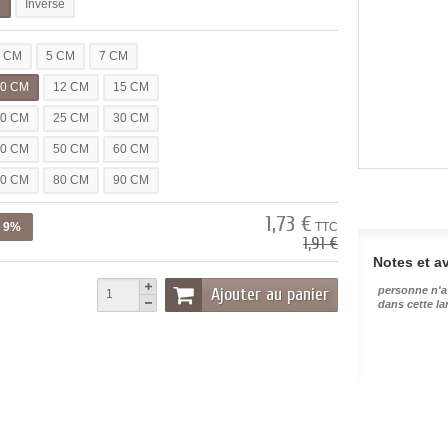
l
Inverse
3 CM
5 CM
7 CM
10 CM
12 CM
15 CM
20 CM
25 CM
30 CM
40 CM
50 CM
60 CM
70 CM
80 CM
90 CM
1,73 €
z 9%
TTC
1,91 €
Notes et av
Ajouter au panier
personne n'a
dans cette l