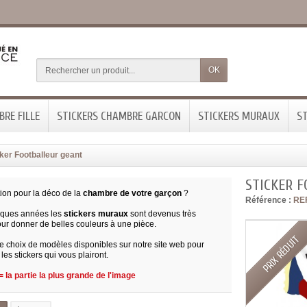
OK
RE FILLE
STICKERS CHAMBRE GARCON
STICKERS MURAUX
ST
ker Footballeur geant
STICKER 
tion pour la déco de la
chambre de votre garçon
?
Référence :
RE
lques années les
stickers muraux
sont devenus très
ur donner de belles couleurs à une pièce.
PRIX RÉDUIT
ge choix de modèles disponibles sur notre site web pour
s stickers qui vous plairont.
 la partie la plus grande de l'image