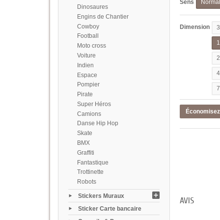
Sens
Norma
Dinosaures
Engins de Chantier
Cowboy
Dimension
Football
Moto cross
Voiture
Indien
Espace
Pompier
Pirate
Super Héros
Économise
Camions
Danse Hip Hop
Skate
BMX
Graffiti
Fantastique
Trottinette
Robots
Stickers Muraux
AVIS
Sticker Carte bancaire