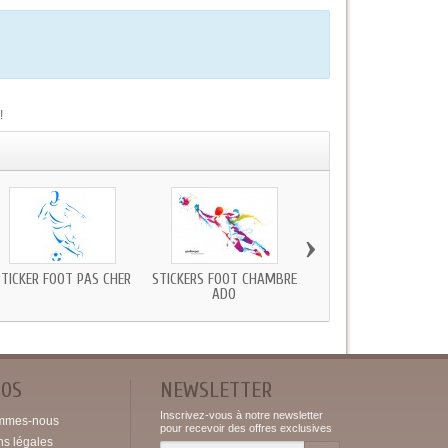
!
›
STICKER FOOT PAS CHER
STICKERS FOOT CHAMBRE
STICKER FOOT VERS B
ADO
POS
NEWSLETTER
Inscrivez-vous à notre newsletter
mmes-nous
pour recevoir des offres exclusives
ns légales