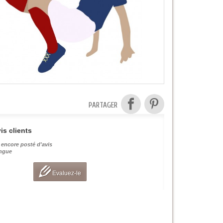
PARTAGER
is clients
 encore posté d'avis
angue
Evaluez-le