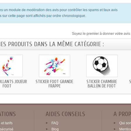
ons un module de modération des avis pour contrôler les spams et faux avis
s sur cette page sont affichés par ordre chronologique.
Soyez le premier à donner votre avis 
RES PRODUITS DANS LA MÊME CATÉGORIE :
LLANTS JOUEUR
STICKER FOOT GRANDE
STICKER CHAMBRE
FOOT
FRAPPE
BALLON DE FOOT
ATIONS
AIDES CONSEILS
A PRO
et tarifs
FAQ
Qui so
sécurisé
Blog
Mentio