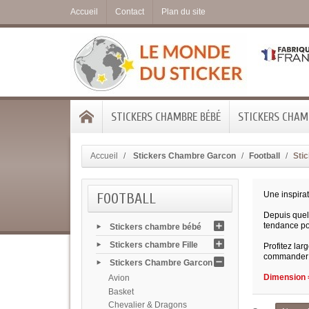
Accueil
Contact
Plan du site
STICKERS CHAMBRE BÉBÉ
STICKERS CHAMB
Accueil
Stickers Chambre Garcon
Football
Stic
FOOTBALL
Une inspira
Depuis que
tendance po
Stickers chambre bébé
Stickers chambre Fille
Profitez lar
commander le
Stickers Chambre Garcon
Dimension =
Avion
Basket
Chevalier & Dragons