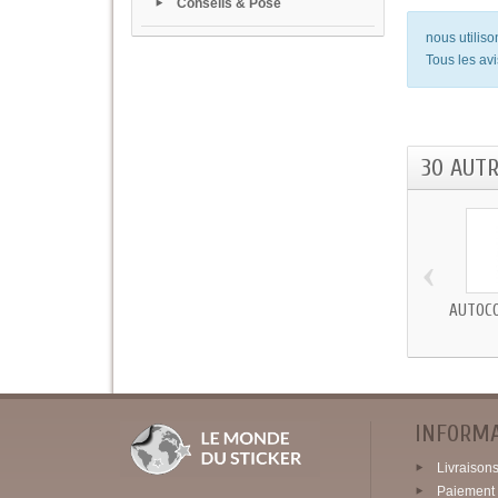
Conseils & Pose
nous utilis
Tous les avi
30 AUT
‹
AUTOCO
INFORM
Livraisons 
Paiement 