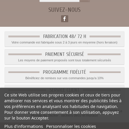
SUIVEZ-NOUS
FABRICATION 48/ 72 H
Votre commande est fabriquée sous 2 à 3 jours en moyenne (hors livraison)
PAIEMENT SÉCURISÉ
Les moyens de paiement proposés sont tous totalement sécurisés
PROGRAMME FIDÉLITÉ
Bénéficiez de remises sur vos commandes jusqu'a 10%
SERVICE CLIENT
Ce site Web utilise ses propres cookies et ceux de tiers pour
Le service client est a votre disposition du lundi au vendredi de 8h à 17h
améliorer nos services et vous montrer des publicités liées à
09.82.28.47.69.
vos préférences en analysant vos habitudes de navigation.
© 2012 - 2026 Le
Pour donner votre consentement à son utilisation, appuyez
Monde du Sticker :
stickers déco et muraux
sur le bouton Accepter.
Plus d'informations
Personnaliser les cookies