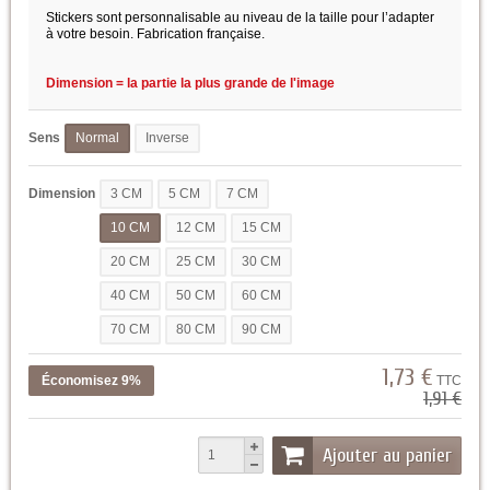
Stickers sont personnalisable au niveau de la taille pour l’adapter
à votre besoin. Fabrication française.
Dimension = la partie la plus grande de l'image
Sens
Normal
Inverse
Dimension
3 CM
5 CM
7 CM
10 CM
12 CM
15 CM
20 CM
25 CM
30 CM
40 CM
50 CM
60 CM
70 CM
80 CM
90 CM
1,73 €
Économisez 9%
TTC
1,91 €
Ajouter au panier