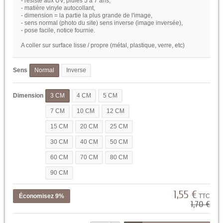
- résiste aux UV, pluies 5 à 7 ans,
- matière vinyle autocollant,
- dimension = la partie la plus grande de l'image,
- sens normal (photo du site) sens inverse (image inversée),
- pose facile, notice fournie.
A coller sur surface lisse / propre (métal, plastique, verre, etc)
Sens
Normal
Inverse
Dimension
3 CM
4 CM
5 CM
7 CM
10 CM
12 CM
15 CM
20 CM
25 CM
30 CM
40 CM
50 CM
60 CM
70 CM
80 CM
90 CM
1,55 €
Économisez 9%
TTC
1,70 €