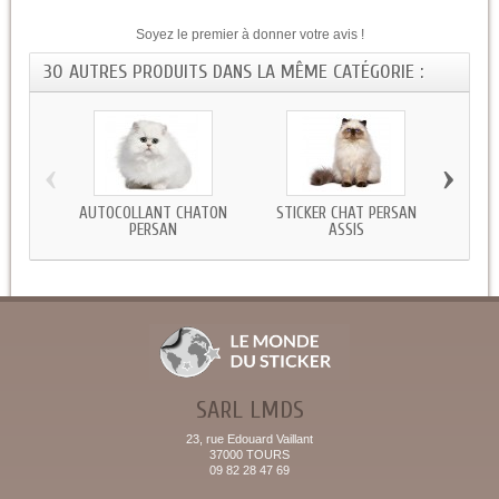
Soyez le premier à donner votre avis !
30 AUTRES PRODUITS DANS LA MÊME CATÉGORIE :
‹
›
AUTOCOLLANT CHATON
STICKER CHAT PERSAN
STICKE
PERSAN
ASSIS
SARL LMDS
23, rue Edouard Vaillant
37000 TOURS
09 82 28 47 69