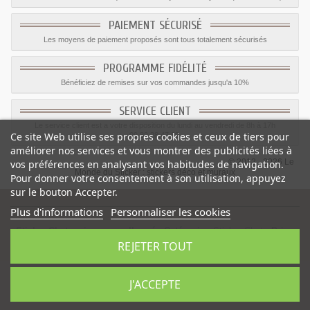
PAIEMENT SÉCURISÉ
Les moyens de paiement proposés sont tous totalement sécurisés
PROGRAMME FIDÉLITÉ
Bénéficiez de remises sur vos commandes jusqu'a 10%
SERVICE CLIENT
Le service client est a votre disposition du lundi au vendredi de 8h à 17h
Ce site Web utilise ses propres cookies et ceux de tiers pour
09.82.28.47.69.
améliorer nos services et vous montrer des publicités liées à
© 2012 - 2026 Le
vos préférences en analysant vos habitudes de navigation.
Monde du Sticker :
stickers déco et muraux
Pour donner votre consentement à son utilisation, appuyez
sur le bouton Accepter.
Plus d'informations
Personnaliser les cookies
Sticker Chat maine coon allongé
-
Catégorie
:
Sticker Chat
-
Prix
:
REJETER TOUT
1.55
€
J'ACCEPTE