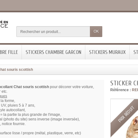
OK
RE FILLE
STICKERS CHAMBRE GARCON
STICKERS MURAUX
ST
hat souris scottish
STICKER C
ocollant Chat souris scottish
pour décorer votre voiture,
Référence :
RE
 etc.
iques
la forme,
x UV, pluies 5 à 7 ans,
PRIX RÉDUIT
nyle autocollant,
= la partie la plus grande de l'image,
l (photo du site) sens inverse (image inversée),
, notice fournie.
surface lisse / propre (métal, plastique, verre, etc)