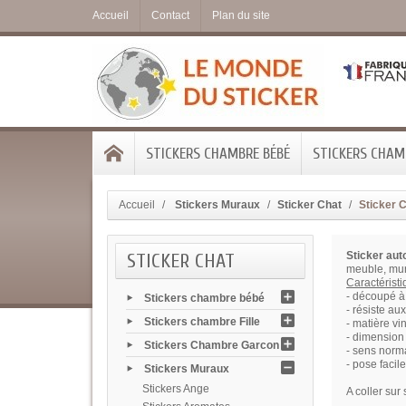
Accueil
Contact
Plan du site
STICKERS CHAMBRE BÉBÉ
STICKERS CHAMB
Accueil
Stickers Muraux
Sticker Chat
Sticker C
STICKER CHAT
Sticker aut
meuble, mur
Caractérist
- découpé à 
Stickers chambre bébé
- résiste au
Stickers chambre Fille
- matière vi
- dimension 
Stickers Chambre Garcon
- sens norma
- pose facile
Stickers Muraux
Stickers Ange
A coller sur 