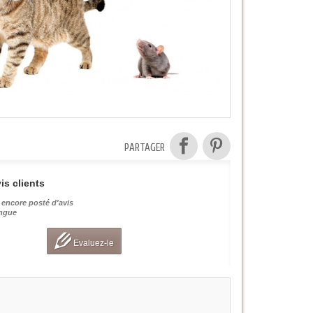
PARTAGER
is clients
 encore posté d'avis
angue
Evaluez-le