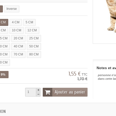
l
Inverse
3 CM
4 CM
5 CM
7 CM
10 CM
12 CM
15 CM
20 CM
25 CM
30 CM
40 CM
50 CM
60 CM
70 CM
80 CM
90 CM
Notes et av
1,55 €
z 9%
TTC
personne n'a
1,70 €
dans cette l
Ajouter au panier
ION