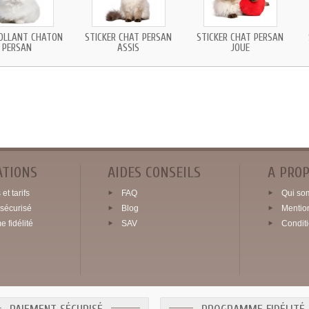
OLLANT CHATON
STICKER CHAT PERSAN
STICKER CHAT PERSAN
PERSAN
ASSIS
JOUE
ATIONS
AIDES CONSEILS
A PRO
et tarifs
FAQ
Qui so
sécurisé
Blog
Mentio
 fidélité
SAV
Condit