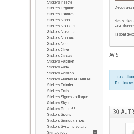
Stickers Insecte
Découvrez n
Stickers Légume
Stickers Londres
Stickers Marin
Nos stickers
Leur durée d
Stickers Moustache
Stickers Musique
Ils sont déc
Stickers Mariage
Stickers Noel
Stickers Olive
AVIS
Stickers Oiseau
Stickers Papillon
Stickers Patte
Stickers Poisson
nous utilis
Stickers Plantes et Feuilles
Tous les avi
Stickers Palmier
Stickers Paris
Stickers Signes zodiaque
Stickers Skyline
Stickers Route 66
30 AUT
Stickers Sports
Stickers Signes chinois
Stickers Système solaire
Signalétique