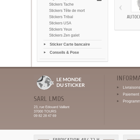
‹
Stickers Tache
Stickers Tête de mort
AUTOC
Stickers Tribal
Stickers USA
Stickers Yeux
Stickers Zen galet
Sticker Carte bancaire
Conseils & Pose
INFORM
Livraisons 
Paiement 
SARL LMDS
Programme
23, rue Edouard Vaillant
37000 TOURS
09 82 28 47 69