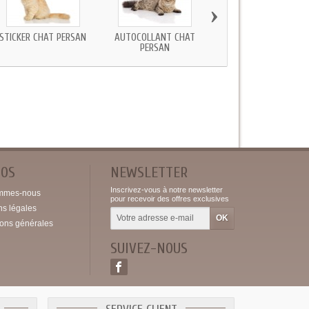
›
STICKER CHAT PERSAN
AUTOCOLLANT CHAT
STICKER CHAT ROUX
PERSAN
POS
NEWSLETTER
Inscrivez-vous à notre newsletter
mmes-nous
pour recevoir des offres exclusives
ns légales
ions générales
SUIVEZ-NOUS