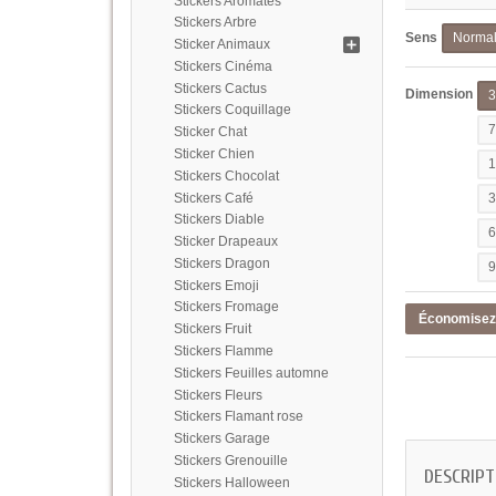
Stickers Aromates
Stickers Arbre
Sens
Norma
Sticker Animaux
Stickers Cinéma
Stickers Cactus
Dimension
Stickers Coquillage
Sticker Chat
Sticker Chien
Stickers Chocolat
Stickers Café
Stickers Diable
Sticker Drapeaux
Stickers Dragon
Stickers Emoji
Stickers Fromage
Économise
Stickers Fruit
Stickers Flamme
Stickers Feuilles automne
Stickers Fleurs
Stickers Flamant rose
Stickers Garage
Stickers Grenouille
DESCRIPT
Stickers Halloween