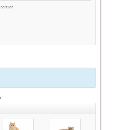
coration.
!