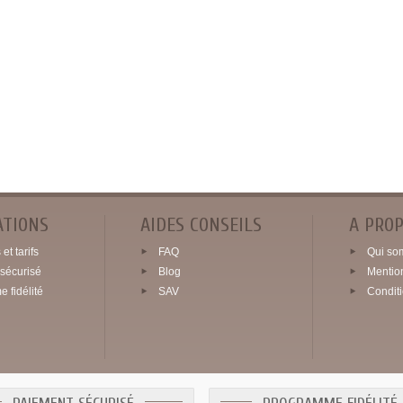
ATIONS
AIDES CONSEILS
A PRO
et tarifs
FAQ
Qui so
sécurisé
Blog
Mentio
 fidélité
SAV
Condit