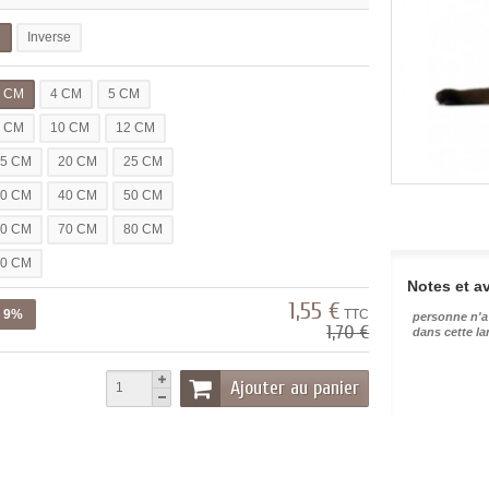
l
Inverse
3 CM
4 CM
5 CM
7 CM
10 CM
12 CM
15 CM
20 CM
25 CM
30 CM
40 CM
50 CM
60 CM
70 CM
80 CM
90 CM
Notes et av
1,55 €
z 9%
TTC
personne n'a
1,70 €
dans cette l
Ajouter au panier