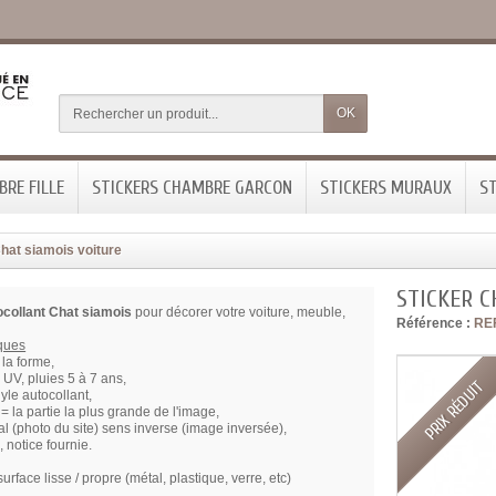
OK
RE FILLE
STICKERS CHAMBRE GARCON
STICKERS MURAUX
ST
Chat siamois voiture
STICKER C
ocollant Chat siamois
pour décorer votre voiture, meuble,
Référence :
RE
iques
la forme,
x UV, pluies 5 à 7 ans,
PRIX RÉDUIT
nyle autocollant,
= la partie la plus grande de l'image,
l (photo du site) sens inverse (image inversée),
, notice fournie.
surface lisse / propre (métal, plastique, verre, etc)