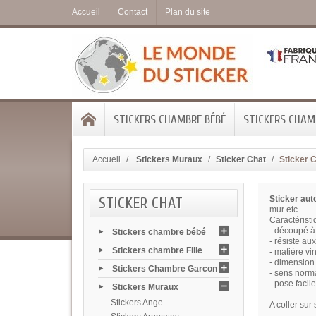
Accueil
Contact
Plan du site
STICKERS CHAMBRE BÉBÉ
STICKERS CHAMB
Accueil
Stickers Muraux
Sticker Chat
Sticker 
STICKER CHAT
Sticker aut
mur etc.
Caractérist
- découpé à 
Stickers chambre bébé
- résiste au
Stickers chambre Fille
- matière vi
- dimension 
Stickers Chambre Garcon
- sens norma
- pose facile
Stickers Muraux
Stickers Ange
A coller sur 