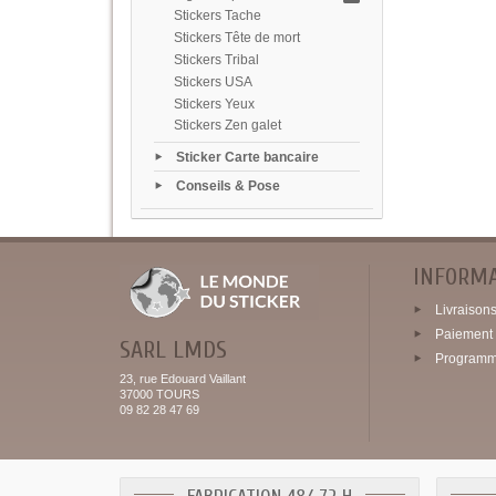
Stickers Tache
Stickers Tête de mort
Stickers Tribal
Stickers USA
Stickers Yeux
Stickers Zen galet
Sticker Carte bancaire
Conseils & Pose
INFORM
Livraisons 
Paiement 
SARL LMDS
Programme
23, rue Edouard Vaillant
37000 TOURS
09 82 28 47 69