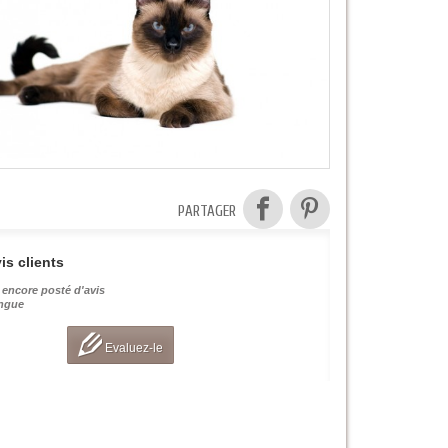
PARTAGER
is clients
 encore posté d'avis
angue
Evaluez-le