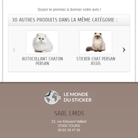
Soyez le premier à donner votre avis !
30 AUTRES PRODUITS DANS LA MÊME CATÉGORIE :
‹
›
AUTOCOLLANT CHATON
STICKER CHAT PERSAN
STICKE
PERSAN
ASSIS
SARL LMDS
23, rue Edouard Vaillant
37000 TOURS
09 82 28 47 69