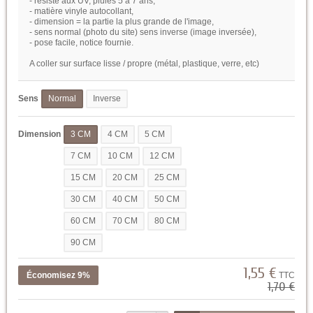
- résiste aux UV, pluies 5 à 7 ans,
- matière vinyle autocollant,
- dimension = la partie la plus grande de l'image,
- sens normal (photo du site) sens inverse (image inversée),
- pose facile, notice fournie.
A coller sur surface lisse / propre (métal, plastique, verre, etc)
Sens
Normal
Inverse
Dimension
3 CM
4 CM
5 CM
7 CM
10 CM
12 CM
15 CM
20 CM
25 CM
30 CM
40 CM
50 CM
60 CM
70 CM
80 CM
90 CM
1,55 €
Économisez 9%
TTC
1,70 €