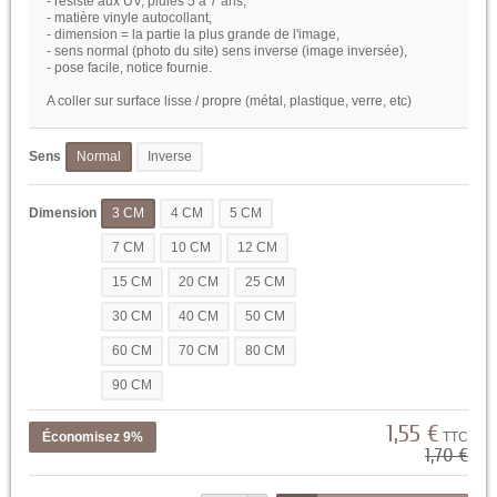
- résiste aux UV, pluies 5 à 7 ans,
- matière vinyle autocollant,
- dimension = la partie la plus grande de l'image,
- sens normal (photo du site) sens inverse (image inversée),
- pose facile, notice fournie.
A coller sur surface lisse / propre (métal, plastique, verre, etc)
Sens
Normal
Inverse
Dimension
3 CM
4 CM
5 CM
7 CM
10 CM
12 CM
15 CM
20 CM
25 CM
30 CM
40 CM
50 CM
60 CM
70 CM
80 CM
90 CM
1,55 €
Économisez 9%
TTC
1,70 €