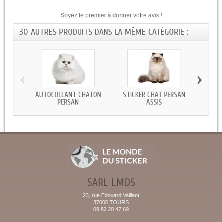
Soyez le premier à donner votre avis !
30 AUTRES PRODUITS DANS LA MÊME CATÉGORIE :
‹
›
AUTOCOLLANT CHATON
STICKER CHAT PERSAN
STICKE
PERSAN
ASSIS
SARL LMDS
23, rue Edouard Vaillant
37000 TOURS
09 82 28 47 69