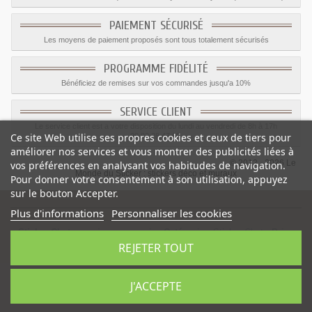
PAIEMENT SÉCURISÉ
Les moyens de paiement proposés sont tous totalement sécurisés
PROGRAMME FIDÉLITÉ
Bénéficiez de remises sur vos commandes jusqu'a 10%
SERVICE CLIENT
Le service client est a votre disposition du lundi au vendredi de 8h à 17h
Ce site Web utilise ses propres cookies et ceux de tiers pour
09.82.28.47.69.
améliorer nos services et vous montrer des publicités liées à
© 2012 - 2026 Le
vos préférences en analysant vos habitudes de navigation.
Monde du Sticker :
stickers déco et muraux
Pour donner votre consentement à son utilisation, appuyez
sur le bouton Accepter.
Plus d'informations
Personnaliser les cookies
Sticker Chaton maine coon noir
-
Catégorie
:
Sticker Chat
-
Prix
:
REJETER TOUT
1.55
€
J'ACCEPTE