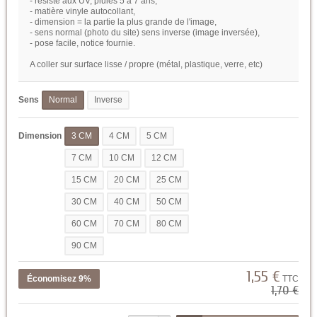
- résiste aux UV, pluies 5 à 7 ans,
- matière vinyle autocollant,
- dimension = la partie la plus grande de l'image,
- sens normal (photo du site) sens inverse (image inversée),
- pose facile, notice fournie.
A coller sur surface lisse / propre (métal, plastique, verre, etc)
Sens
Normal
Inverse
Dimension
3 CM
4 CM
5 CM
7 CM
10 CM
12 CM
15 CM
20 CM
25 CM
30 CM
40 CM
50 CM
60 CM
70 CM
80 CM
90 CM
1,55 €
Économisez 9%
TTC
1,70 €