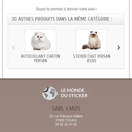
Soyez le premier à donner votre avis !
30 AUTRES PRODUITS DANS LA MÊME CATÉGORIE :
‹
›
AUTOCOLLANT CHATON
STICKER CHAT PERSAN
STICKE
PERSAN
ASSIS
SARL LMDS
23, rue Edouard Vaillant
37000 TOURS
09 82 28 47 69