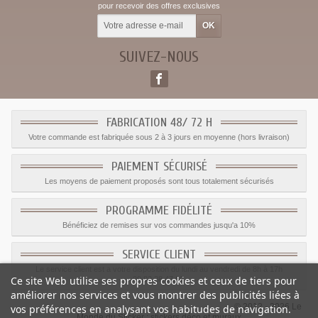
pour recevoir des offres exclusives
SUIVEZ-NOUS
FABRICATION 48/ 72 H
Votre commande est fabriquée sous 2 à 3 jours en moyenne (hors livraison)
PAIEMENT SÉCURISÉ
Les moyens de paiement proposés sont tous totalement sécurisés
PROGRAMME FIDÉLITÉ
Bénéficiez de remises sur vos commandes jusqu'a 10%
SERVICE CLIENT
Le service client est a votre disposition du lundi au vendredi de 8h à 17h
Ce site Web utilise ses propres cookies et ceux de tiers pour
09.82.28.47.69.
améliorer nos services et vous montrer des publicités liées à
© 2012 - 2026 Le
vos préférences en analysant vos habitudes de navigation.
Monde du Sticker :
stickers déco et muraux