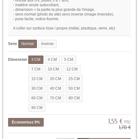
- résiste aux UV, pluies 5 à 7 ans,
- matière vinyle autocollant,
- dimension = la partie la plus grande de l'image,
- sens normal (photo du site) sens inverse (image inversée),
- pose facile, notice fournie.
A coller sur surface lisse / propre (métal, plastique, verre, etc)
Sens
Normal
Inverse
Dimension
3 CM
4 CM
5 CM
7 CM
10 CM
12 CM
15 CM
20 CM
25 CM
30 CM
40 CM
50 CM
60 CM
70 CM
80 CM
90 CM
1,55 €
Économisez 9%
TTC
1,70 €