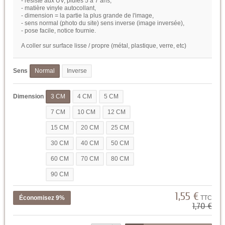
- résiste aux UV, pluies 5 à 7 ans,
- matière vinyle autocollant,
- dimension = la partie la plus grande de l'image,
- sens normal (photo du site) sens inverse (image inversée),
- pose facile, notice fournie.
A coller sur surface lisse / propre (métal, plastique, verre, etc)
Sens
Normal
Inverse
Dimension
3 CM
4 CM
5 CM
7 CM
10 CM
12 CM
15 CM
20 CM
25 CM
30 CM
40 CM
50 CM
60 CM
70 CM
80 CM
90 CM
1,55 €
Économisez 9%
TTC
1,70 €