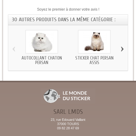
Soyez le premier à donner votre avis !
30 AUTRES PRODUITS DANS LA MÊME CATÉGORIE :
‹
›
AUTOCOLLANT CHATON
STICKER CHAT PERSAN
STICKE
PERSAN
ASSIS
SARL LMDS
23, rue Edouard Vaillant
37000 TOURS
09 82 28 47 69