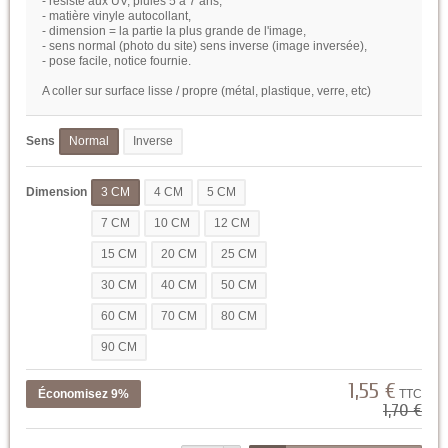
- résiste aux UV, pluies 5 à 7 ans,
- matière vinyle autocollant,
- dimension = la partie la plus grande de l'image,
- sens normal (photo du site) sens inverse (image inversée),
- pose facile, notice fournie.
A coller sur surface lisse / propre (métal, plastique, verre, etc)
Sens
Normal
Inverse
Dimension
3 CM
4 CM
5 CM
7 CM
10 CM
12 CM
15 CM
20 CM
25 CM
30 CM
40 CM
50 CM
60 CM
70 CM
80 CM
90 CM
1,55 €
Économisez 9%
TTC
1,70 €