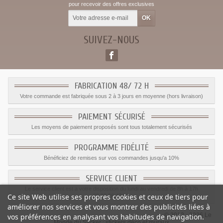
pour recevoir des offres exclusives
SUIVEZ-NOUS
FABRICATION 48/ 72 H
Votre commande est fabriquée sous 2 à 3 jours en moyenne (hors livraison)
PAIEMENT SÉCURISÉ
Les moyens de paiement proposés sont tous totalement sécurisés
PROGRAMME FIDÉLITÉ
Bénéficiez de remises sur vos commandes jusqu'a 10%
SERVICE CLIENT
Le service client est a votre disposition du lundi au vendredi de 8h à 17h
Ce site Web utilise ses propres cookies et ceux de tiers pour
09.82.28.47.69.
améliorer nos services et vous montrer des publicités liées à
© 2012 - 2026 Le
vos préférences en analysant vos habitudes de navigation.
Monde du Sticker :
stickers déco et muraux