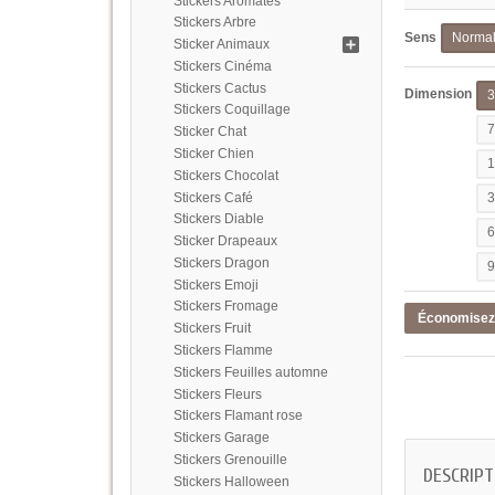
Stickers Aromates
Stickers Arbre
Sens
Norma
Sticker Animaux
Stickers Cinéma
Stickers Cactus
Dimension
Stickers Coquillage
Sticker Chat
Sticker Chien
Stickers Chocolat
Stickers Café
Stickers Diable
Sticker Drapeaux
Stickers Dragon
Stickers Emoji
Stickers Fromage
Économise
Stickers Fruit
Stickers Flamme
Stickers Feuilles automne
Stickers Fleurs
Stickers Flamant rose
Stickers Garage
Stickers Grenouille
DESCRIPT
Stickers Halloween