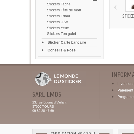
‹
Stickers Tache
Stickers Tête de mort
STICK
Stickers Tribal
Stickers USA
Stickers Yeux
Stickers Zen galet
Sticker Carte bancaire
Conseils & Pose
INFORM
Livraisons 
Paiement 
SARL LMDS
Programme
23, rue Edouard Vaillant
37000 TOURS
09 82 28 47 69