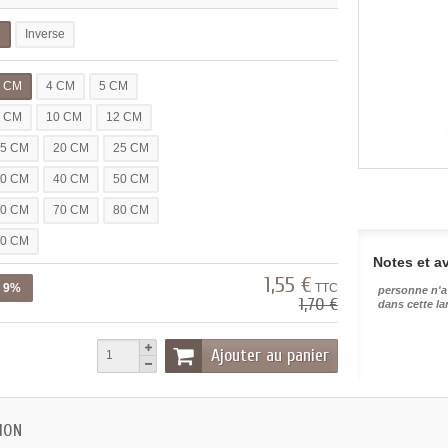
l
Inverse
3 CM
4 CM
5 CM
7 CM
10 CM
12 CM
15 CM
20 CM
25 CM
30 CM
40 CM
50 CM
60 CM
70 CM
80 CM
90 CM
Notes et av
1,55 €
z 9%
TTC
personne n'a
1,70 €
dans cette l
Ajouter au panier
ION