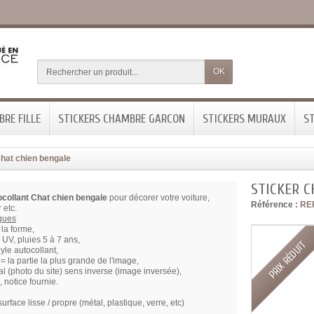
OK
RE FILLE
STICKERS CHAMBRE GARCON
STICKERS MURAUX
ST
Chat chien bengale
STICKER 
ocollant Chat chien bengale
pour décorer votre voiture,
Référence :
RE
 etc.
iques
la forme,
x UV, pluies 5 à 7 ans,
PRIX RÉDUIT
nyle autocollant,
= la partie la plus grande de l'image,
l (photo du site) sens inverse (image inversée),
, notice fournie.
surface lisse / propre (métal, plastique, verre, etc)