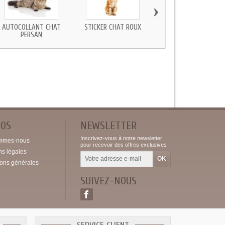
›
AUTOCOLLANT CHAT
STICKER CHAT ROUX
STICKER CHAT CHIEN
PERSAN
ROUX
POS
NEWSLETTER
Inscrivez-vous à notre newsletter
mmes-nous
pour recevoir des offres exclusives
ns légales
ions générales
SUIVEZ-NOUS