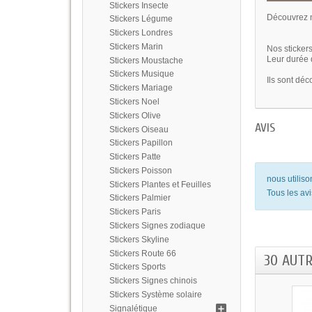
Stickers Insecte
Découvrez n
Stickers Légume
Stickers Londres
Stickers Marin
Nos stickers
Leur durée d
Stickers Moustache
Stickers Musique
Ils sont déc
Stickers Mariage
Stickers Noel
Stickers Olive
AVIS
Stickers Oiseau
Stickers Papillon
Stickers Patte
Stickers Poisson
nous utilis
Stickers Plantes et Feuilles
Tous les avi
Stickers Palmier
Stickers Paris
Stickers Signes zodiaque
Stickers Skyline
Stickers Route 66
30 AUT
Stickers Sports
Stickers Signes chinois
Stickers Système solaire
Signalétique