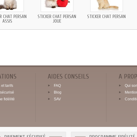
ER CHAT PERSAN
STICKER CHAT PERSAN
STICKER CHAT PERSAN
ASSIS
JOUE
ATIONS
AIDES CONSEILS
A PRO
et tarifs
FAQ
Qui so
sécurisé
Blog
Mentio
 fidélité
SAV
Condit