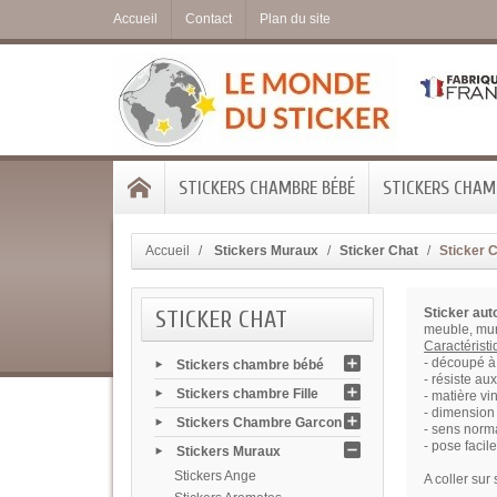
Accueil
Contact
Plan du site
STICKERS CHAMBRE BÉBÉ
STICKERS CHAMB
Accueil
Stickers Muraux
Sticker Chat
Sticker 
STICKER CHAT
Sticker aut
meuble, mur
Caractérist
- découpé à 
Stickers chambre bébé
- résiste au
Stickers chambre Fille
- matière vi
- dimension 
Stickers Chambre Garcon
- sens norma
- pose facile
Stickers Muraux
Stickers Ange
A coller sur 