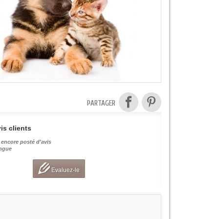
PARTAGER
is clients
 encore posté d'avis
angue
Evaluez-le