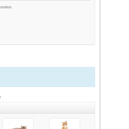
oration.
!