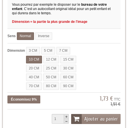
Vous pourrez par exemple le disposer sur le
bureau de votre
enfant
.
C’est un autocollant original idéal pour un petit enfant et
qui durera dans le temps.
Dimension = la partie la plus grande de l'image
Sens
Normal
Inverse
Dimension
3 CM
5 CM
7 CM
10 CM
12 CM
15 CM
20 CM
25 CM
30 CM
40 CM
50 CM
60 CM
70 CM
80 CM
90 CM
1,73 €
Économisez 9%
TTC
1,91 €
Ajouter au panier