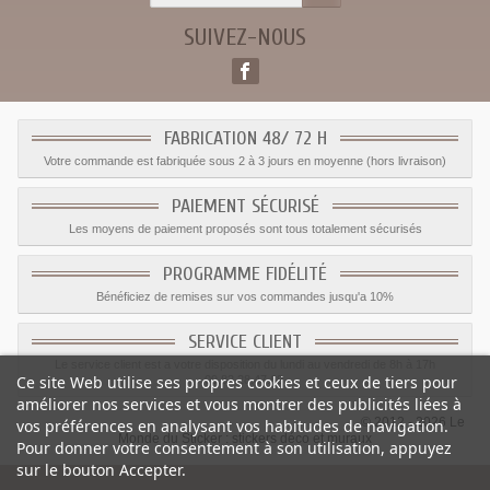
SUIVEZ-NOUS
FABRICATION 48/ 72 H
Votre commande est fabriquée sous 2 à 3 jours en moyenne (hors livraison)
PAIEMENT SÉCURISÉ
Les moyens de paiement proposés sont tous totalement sécurisés
PROGRAMME FIDÉLITÉ
Bénéficiez de remises sur vos commandes jusqu'a 10%
SERVICE CLIENT
Le service client est a votre disposition du lundi au vendredi de 8h à 17h
Ce site Web utilise ses propres cookies et ceux de tiers pour
09.82.28.47.69.
améliorer nos services et vous montrer des publicités liées à
© 2012 - 2026 Le
vos préférences en analysant vos habitudes de navigation.
Monde du Sticker :
stickers déco et muraux
Pour donner votre consentement à son utilisation, appuyez
sur le bouton Accepter.