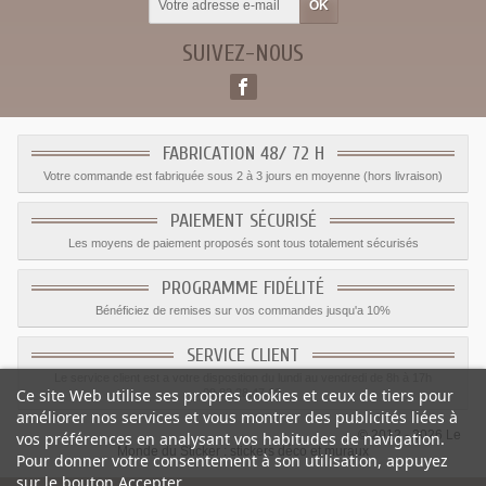
SUIVEZ-NOUS
FABRICATION 48/ 72 H
Votre commande est fabriquée sous 2 à 3 jours en moyenne (hors livraison)
PAIEMENT SÉCURISÉ
Les moyens de paiement proposés sont tous totalement sécurisés
PROGRAMME FIDÉLITÉ
Bénéficiez de remises sur vos commandes jusqu'a 10%
SERVICE CLIENT
Le service client est a votre disposition du lundi au vendredi de 8h à 17h
Ce site Web utilise ses propres cookies et ceux de tiers pour
09.82.28.47.69.
améliorer nos services et vous montrer des publicités liées à
© 2012 - 2026 Le
vos préférences en analysant vos habitudes de navigation.
Monde du Sticker :
stickers déco et muraux
Pour donner votre consentement à son utilisation, appuyez
sur le bouton Accepter.