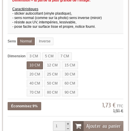
Dimension = la partie la plus grande de l'image.
Caractéristiques
- sticker autocollant (vinyle plastique),
- sens normal (comme sur la photo) sens inverse (miroir)
- résiste aux UV, intempéries, lessivable,
- pose facile sur surface lisse et propre,
notice fourni.
Sens
Normal
Inverse
Dimension
3 CM
5 CM
7 CM
10 CM
12 CM
15 CM
20 CM
25 CM
30 CM
40 CM
50 CM
60 CM
70 CM
80 CM
90 CM
1,73 €
Économisez 9%
TTC
1,91 €
Ajouter au panier