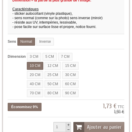
Dimension = la partie la plus grande de l'image.
Caractéristiques
- sticker autocollant (vinyle plastique),
- sens normal (comme sur la photo) sens inverse (miroir)
- résiste aux UV, intempéries, lessivable,
- pose facile sur surface lisse et propre,
notice fourni.
Sens
Normal
Inverse
Dimension
3 CM
5 CM
7 CM
10 CM
12 CM
15 CM
20 CM
25 CM
30 CM
40 CM
50 CM
60 CM
70 CM
80 CM
90 CM
1,73 €
Économisez 9%
TTC
1,91 €
Ajouter au panier