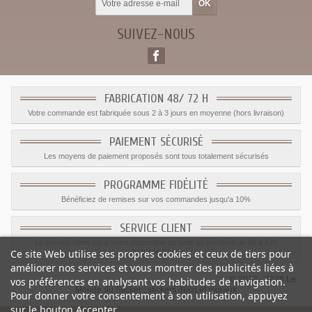
SUIVEZ-NOUS
FABRICATION 48/ 72 H
Votre commande est fabriquée sous 2 à 3 jours en moyenne (hors livraison)
PAIEMENT SÉCURISÉ
Les moyens de paiement proposés sont tous totalement sécurisés
PROGRAMME FIDÉLITÉ
Bénéficiez de remises sur vos commandes jusqu'a 10%
SERVICE CLIENT
Le service client est a votre disposition du lundi au vendredi de 8h à 17h
Ce site Web utilise ses propres cookies et ceux de tiers pour
09.82.28.47.69.
améliorer nos services et vous montrer des publicités liées à
© 2012 - 2026 Le
vos préférences en analysant vos habitudes de navigation.
Monde du Sticker :
stickers déco et muraux
Pour donner votre consentement à son utilisation, appuyez
sur le bouton Accepter.