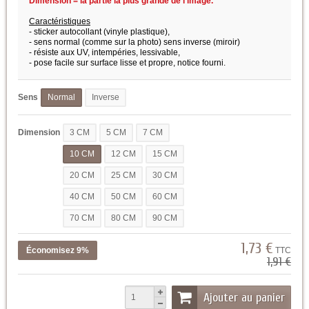
Dimension = la partie la plus grande de l'image.
Caractéristiques
- sticker autocollant (vinyle plastique),
- sens normal (comme sur la photo) sens inverse (miroir)
- résiste aux UV, intempéries, lessivable,
- pose facile sur surface lisse et propre,
notice fourni.
Sens
Normal
Inverse
Dimension
3 CM
5 CM
7 CM
10 CM
12 CM
15 CM
20 CM
25 CM
30 CM
40 CM
50 CM
60 CM
70 CM
80 CM
90 CM
1,73 €
Économisez 9%
TTC
1,91 €
Ajouter au panier