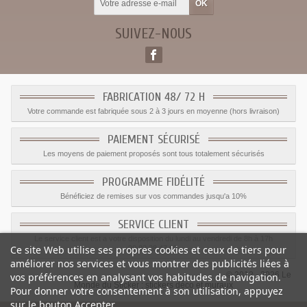
SUIVEZ-NOUS
FABRICATION 48/ 72 H
Votre commande est fabriquée sous 2 à 3 jours en moyenne (hors livraison)
PAIEMENT SÉCURISÉ
Les moyens de paiement proposés sont tous totalement sécurisés
PROGRAMME FIDÉLITÉ
Bénéficiez de remises sur vos commandes jusqu'a 10%
SERVICE CLIENT
Le service client est a votre disposition du lundi au vendredi de 8h à 17h
Ce site Web utilise ses propres cookies et ceux de tiers pour
09.82.28.47.69.
améliorer nos services et vous montrer des publicités liées à
© 2012 - 2026 Le
vos préférences en analysant vos habitudes de navigation.
Monde du Sticker :
stickers déco et muraux
Pour donner votre consentement à son utilisation, appuyez
sur le bouton Accepter.