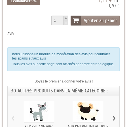
1,55 €
Économisez 9%
TTC
1,70 €
Ajouter au panier
AVIS
nous utilisons un module de modération des avis pour contrôler
les spams et faux avis
Tous les avis sur cette page sont affichés par ordre chronologique.
Soyez le premier à donner votre avis !
30 AUTRES PRODUITS DANS LA MÊME CATÉGORIE :
‹
›
STICKER ANE AVEC
STICKER BELLIER AU JOUE
STICK