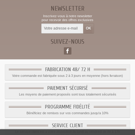
NEWSLETTER
Inscrivez-vous à notre newsletter
pour recevoir des offres exclusives
SUIVEZ-NOUS
FABRICATION 48/ 72 H
Votre commande est fabriquée sous 2 à 3 jours en moyenne (hors livraison)
PAIEMENT SÉCURISÉ
Les moyens de paiement proposés sont tous totalement sécurisés
PROGRAMME FIDÉLITÉ
Bénéficiez de remises sur vos commandes jusqu'a 10%
SERVICE CLIENT
Le service client est a votre disposition du lundi au vendredi de 8h à 17h