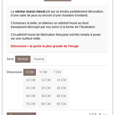
Le
sticker mural cheval
joli qui se fondra parfaitement décoration,
d’une salle de jeux ou encore d’une chambre d’enfants.
Choisissez la taille, et obtenez un adhésif mural au fond
transparent découpé par nos soins à la forme de l’illustration.
Cet adhésif mural de fabrication française est très simple à poser
sur une surface nette.
Dimension = la partie la plus grande de l'image
Sens
Normal
Inverse
Dimension
3 CM
5 CM
7 CM
10 CM
12 CM
15 CM
20 CM
25 CM
30 CM
40 CM
50 CM
60 CM
70 CM
80 CM
90 CM