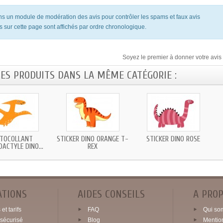
ons un module de modération des avis pour contrôler les spams et faux avis
s sur cette page sont affichés par ordre chronologique.
Soyez le premier à donner votre avis 
RES PRODUITS DANS LA MÊME CATÉGORIE :
TOCOLLANT
STICKER DINO ORANGE T-
STICKER DINO ROSE
ACTYLE DINO...
REX
ATIONS
AIDES CONSEILS
A PRO
et tarifs
FAQ
Qui so
sécurisé
Blog
Mentio