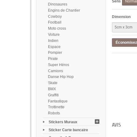
Sens
Norma
Dinosaures
Engins de Chantier
Cowboy
Dimension
Football
Moto cross
Voiture
Indien
Économise
Espace
Pompier
Pirate
Super Héros
Camions
Danse Hip Hop
Skate
BMX
Graffiti
Fantastique
Trottinette
Robots
Stickers Muraux
AVIS
Sticker Carte bancaire