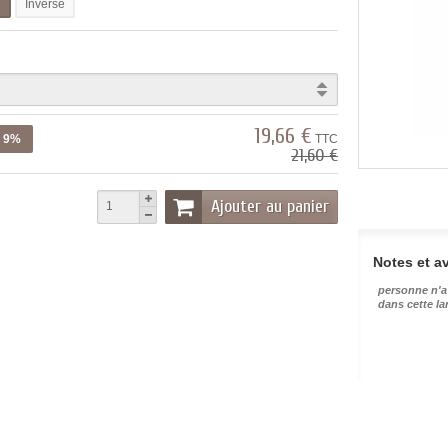
l
Inverse
19,66 €
z 9%
TTC
21,60 €
Ajouter au panier
Notes et av
personne n'a
dans cette l