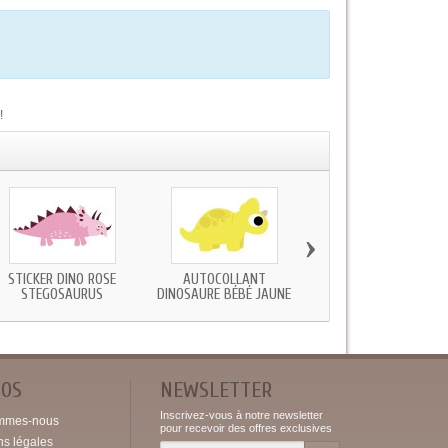
!
›
STICKER DINO ROSE
AUTOCOLLANT
STICKER DINOSAURE B
STEGOSAURUS
DINOSAURE BÉBÉ JAUNE
BLEU...
POS
NEWSLETTER
Inscrivez-vous à notre newsletter
mmes-nous
pour recevoir des offres exclusives
ns légales