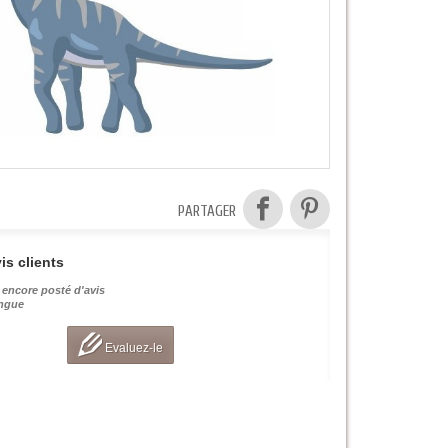
PARTAGER
is clients
 encore posté d'avis
angue
Evaluez-le