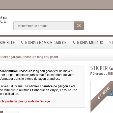
OK
RE FILLE
STICKERS CHAMBRE GARCON
STICKERS MURAUX
ST
Sticker garçon Dinosaure long cou geant
STICKER 
ollant mural Dinosaure
long cou géant est un moyen
Référence :
RE
uter un peu de plaisir jurassique à la chambre de votre
s s'engager dans le thème de façon grandiose.
niveau du visuel, ce
sticker chambre de garçon
a été
PRIX RÉDUIT
e faire qu’un au mur. Et fabriqué en vinyle, il assure une
 d’utilisation.
 la partie la plus grande de l'image