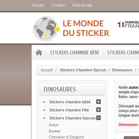
Accueil
Contact
Plan du site
STICKERS CHAMBRE BÉBÉ
STICKERS CHAMB
Accueil
Stickers Chambre Garcon
Dinosaures
DINOSAURES
Notre
autoc
simple d'ajo
fiston, san
Stickers chambre bébé
Découpé au 
Stickers chambre Fille
conçu pour n
longue durée
Stickers Chambre Garcon
Dimension =
Avion
Basket
Chevalier & Dragons