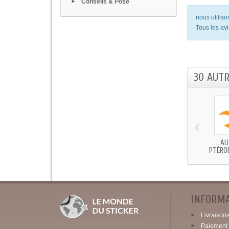
Conseils & Pose
nous utilis
Tous les avi
30 AUT
‹
AU
PTÉROD
INFORM
Livraisons 
Paiement 