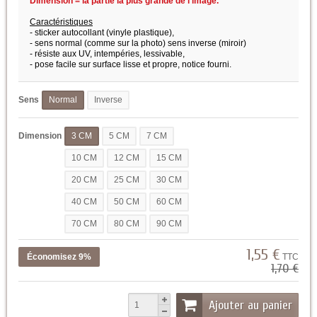
Dimension = la partie la plus grande de l'image.
Caractéristiques
- sticker autocollant (vinyle plastique),
- sens normal (comme sur la photo) sens inverse (miroir)
- résiste aux UV, intempéries, lessivable,
- pose facile sur surface lisse et propre,
notice fourni.
Sens
Normal
Inverse
Dimension
3 CM
5 CM
7 CM
10 CM
12 CM
15 CM
20 CM
25 CM
30 CM
40 CM
50 CM
60 CM
70 CM
80 CM
90 CM
1,55 €
Économisez 9%
TTC
1,70 €
Ajouter au panier