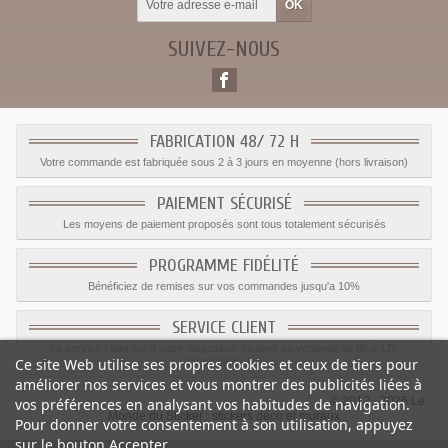
SUIVEZ-NOUS
FABRICATION 48/ 72 H
Votre commande est fabriquée sous 2 à 3 jours en moyenne (hors livraison)
PAIEMENT SÉCURISÉ
Les moyens de paiement proposés sont tous totalement sécurisés
PROGRAMME FIDÉLITÉ
Bénéficiez de remises sur vos commandes jusqu'a 10%
SERVICE CLIENT
Le service client est a votre disposition du lundi au vendredi de 8h à 17h
Ce site Web utilise ses propres cookies et ceux de tiers pour
09.82.28.47.69.
améliorer nos services et vous montrer des publicités liées à
© 2012 - 2026 Le
vos préférences en analysant vos habitudes de navigation.
Monde du Sticker :
stickers déco et muraux
Pour donner votre consentement à son utilisation, appuyez
sur le bouton Accepter.