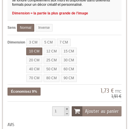
se fondre complètement aux murs et disponible dans différents
formats pour un décor créatif et personnalisé.
Dimension = la partie la plus grande de l'image
Sens
Normal
Inverse
Dimension
3 CM
5 CM
7 CM
10 CM
12 CM
15 CM
20 CM
25 CM
30 CM
40 CM
50 CM
60 CM
70 CM
80 CM
90 CM
1,73 €
Économisez 9%
TTC
1,91 €
Ajouter au panier
AVIS