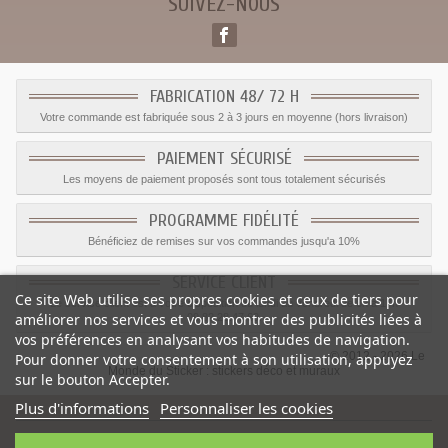
SUIVEZ-NOUS
FABRICATION 48/ 72 H
Votre commande est fabriquée sous 2 à 3 jours en moyenne (hors livraison)
PAIEMENT SÉCURISÉ
Les moyens de paiement proposés sont tous totalement sécurisés
PROGRAMME FIDÉLITÉ
Bénéficiez de remises sur vos commandes jusqu'a 10%
SERVICE CLIENT
Ce site Web utilise ses propres cookies et ceux de tiers pour
Le service client est a votre disposition du lundi au vendredi de 8h à 17h
améliorer nos services et vous montrer des publicités liées à
09.82.28.47.69.
vos préférences en analysant vos habitudes de navigation.
© 2012 - 2026 Le
Pour donner votre consentement à son utilisation, appuyez
Monde du Sticker :
stickers déco et muraux
sur le bouton Accepter.
Plus d'informations
Personnaliser les cookies