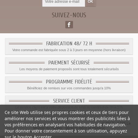
SUIVEZ-NOUS
FABRICATION 48/ 72 H
Votre commande est fabriquée sous 2 à 3 jours en moyenne (hors livraison)
PAIEMENT SÉCURISÉ
Les moyens de paiement proposés sont tous totalement sécurisés
PROGRAMME FIDÉLITÉ
Bénéficiez de remises sur vos commandes jusqu'a 10%
SERVICE CLIENT
Le service client est a votre disposition du lundi au vendredi de 8h à 17h
Ce site Web utilise ses propres cookies et ceux de tiers pour
09.82.28.47.69.
améliorer nos services et vous montrer des publicités liées à
© 2012 - 2026 Le
vos préférences en analysant vos habitudes de navigation.
Monde du Sticker :
stickers déco et muraux
Pour donner votre consentement à son utilisation, appuyez
sur le bouton Accepter.