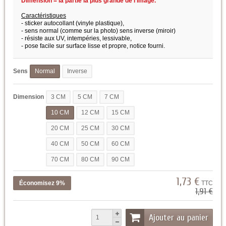
Dimension = la partie la plus grande de l'image.
Caractéristiques
- sticker autocollant (vinyle plastique),
- sens normal (comme sur la photo) sens inverse (miroir)
- résiste aux UV, intempéries, lessivable,
- pose facile sur surface lisse et propre,
notice fourni.
Sens
Normal
Inverse
Dimension
3 CM
5 CM
7 CM
10 CM
12 CM
15 CM
20 CM
25 CM
30 CM
40 CM
50 CM
60 CM
70 CM
80 CM
90 CM
1,73 €
Économisez 9%
TTC
1,91 €
Ajouter au panier