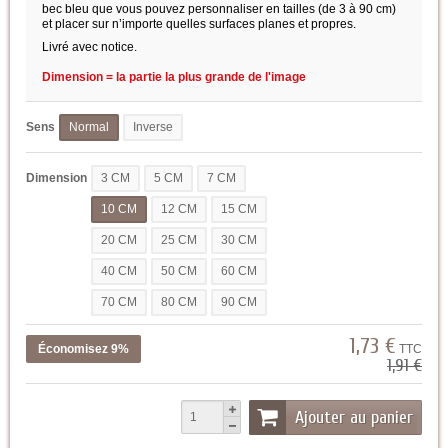
bec bleu que vous pouvez personnaliser en tailles (de 3 à 90 cm)
et placer sur n’importe quelles surfaces planes et propres.
Livré avec notice.
Dimension = la partie la plus grande de l'image
Sens
Normal
Inverse
Dimension
3 CM
5 CM
7 CM
10 CM
12 CM
15 CM
20 CM
25 CM
30 CM
40 CM
50 CM
60 CM
70 CM
80 CM
90 CM
1,73 €
Économisez 9%
TTC
1,91 €
Ajouter au panier