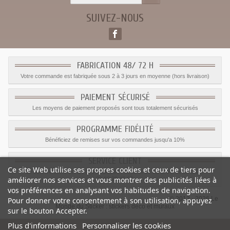
SUIVEZ-NOUS
FABRICATION 48/ 72 H
Votre commande est fabriquée sous 2 à 3 jours en moyenne (hors livraison)
PAIEMENT SÉCURISÉ
Les moyens de paiement proposés sont tous totalement sécurisés
PROGRAMME FIDÉLITÉ
Bénéficiez de remises sur vos commandes jusqu'a 10%
SERVICE CLIENT
Ce site Web utilise ses propres cookies et ceux de tiers pour
Le service client est a votre disposition du lundi au vendredi de 8h à 17h
améliorer nos services et vous montrer des publicités liées à
09.82.28.47.69.
vos préférences en analysant vos habitudes de navigation.
© 2012 - 2026 Le
Pour donner votre consentement à son utilisation, appuyez
Monde du Sticker :
stickers déco et muraux
sur le bouton Accepter.
Plus d'informations
Personnaliser les cookies