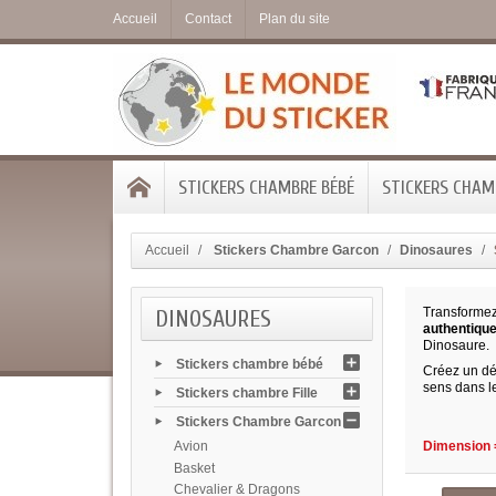
Accueil
Contact
Plan du site
STICKERS CHAMBRE BÉBÉ
STICKERS CHAMB
Accueil
Stickers Chambre Garcon
Dinosaures
DINOSAURES
Transforme
authentique
Dinosaure.
Stickers chambre bébé
Créez un déc
sens dans le
Stickers chambre Fille
Stickers Chambre Garcon
Avion
Dimension =
Basket
Chevalier & Dragons