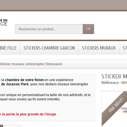
OK
RE FILLE
STICKERS CHAMBRE GARCON
STICKERS MURAUX
ST
Sticker muraux velosiraptor Dinosaure
STICKER 
z la
chambre de votre fiston
en une expérience
Référence :
RE
 de Jurassic Park
, avec nos stickers muraux velosiraptor
or unique en personnalisant la taille de nos adhésifs, et le
PRIX RÉDUIT
quel vous voulez qu’ils soient orientés.
 la partie la plus grande de l'image