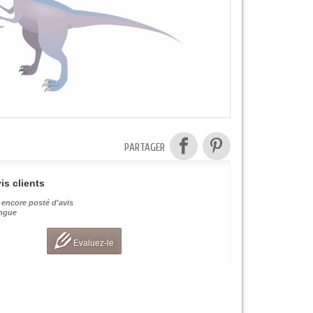
PARTAGER
is clients
 encore posté d'avis
angue
Evaluez-le