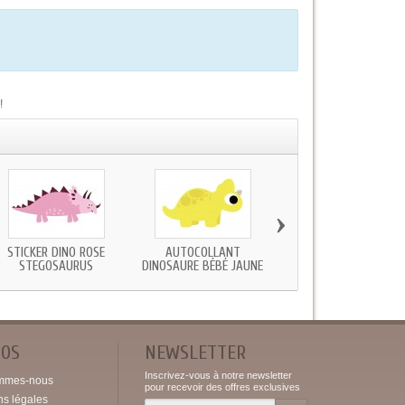
!
›
STICKER DINO ROSE
AUTOCOLLANT
STICKER DINOSAURE B
STEGOSAURUS
DINOSAURE BÉBÉ JAUNE
BLEU...
POS
NEWSLETTER
Inscrivez-vous à notre newsletter
mmes-nous
pour recevoir des offres exclusives
ns légales