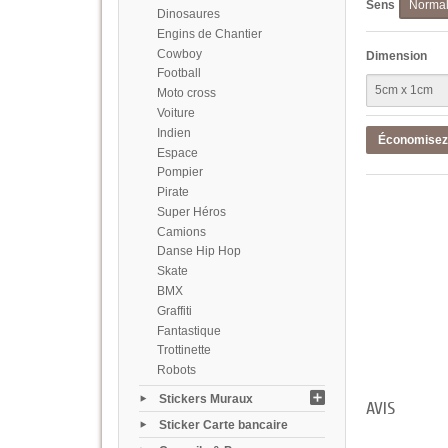
Sens
Norma
Dinosaures
Engins de Chantier
Cowboy
Dimension
Football
Moto cross
Voiture
Indien
Économise
Espace
Pompier
Pirate
Super Héros
Camions
Danse Hip Hop
Skate
BMX
Graffiti
Fantastique
Trottinette
Robots
Stickers Muraux
AVIS
Sticker Carte bancaire