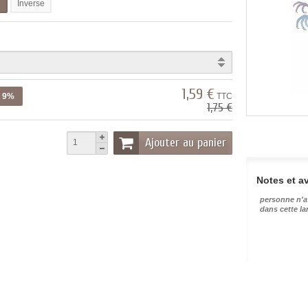
l
Inverse
1,59 €
z 9%
TTC
1,75 €
Ajouter au panier
Notes et av
personne n'a
dans cette l