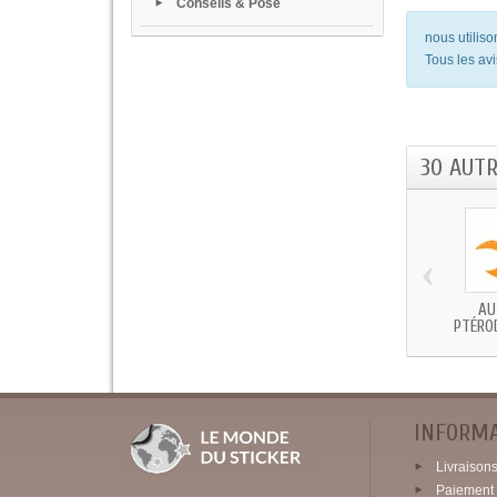
Conseils & Pose
nous utilis
Tous les avi
30 AUT
‹
AU
PTÉROD
INFORM
Livraisons 
Paiement 