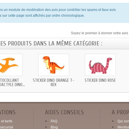
ons un module de modération des avis pour contrôler les spams et faux avis
s sur cette page sont affichés par ordre chronologique.
Soyez le premier à donner votre avis 
RES PRODUITS DANS LA MÊME CATÉGORIE :
TOCOLLANT
STICKER DINO ORANGE T-
STICKER DINO ROSE
ACTYLE DINO...
REX
ATIONS
AIDES CONSEILS
A PRO
et tarifs
FAQ
Qui so
sécurisé
Blog
Mentio