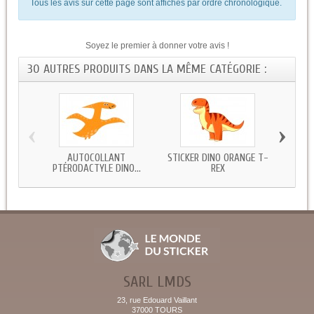
Tous les avis sur cette page sont affichés par ordre chronologique.
Soyez le premier à donner votre avis !
30 AUTRES PRODUITS DANS LA MÊME CATÉGORIE :
‹
›
AUTOCOLLANT
STICKER DINO ORANGE T-
ST
PTÉRODACTYLE DINO...
REX
SARL LMDS
23, rue Edouard Vaillant
37000 TOURS