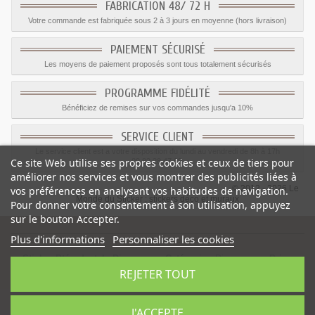
FABRICATION 48/ 72 H
Votre commande est fabriquée sous 2 à 3 jours en moyenne (hors livraison)
PAIEMENT SÉCURISÉ
Les moyens de paiement proposés sont tous totalement sécurisés
PROGRAMME FIDÉLITÉ
Bénéficiez de remises sur vos commandes jusqu'a 10%
SERVICE CLIENT
Le service client est a votre disposition du lundi au vendredi de 8h à 17h
Ce site Web utilise ses propres cookies et ceux de tiers pour
09.82.28.47.69.
améliorer nos services et vous montrer des publicités liées à
© 2012 - 2026 Le
vos préférences en analysant vos habitudes de navigation.
Monde du Sticker :
stickers déco et muraux
Pour donner votre consentement à son utilisation, appuyez
sur le bouton Accepter.
Plus d'informations
Personnaliser les cookies
Sticker Ptérodactyle Dinosaure
-
Catégorie
:
Dinosaures
-
Prix
:
REJETER TOUT
11.47
€
J'ACCEPTE