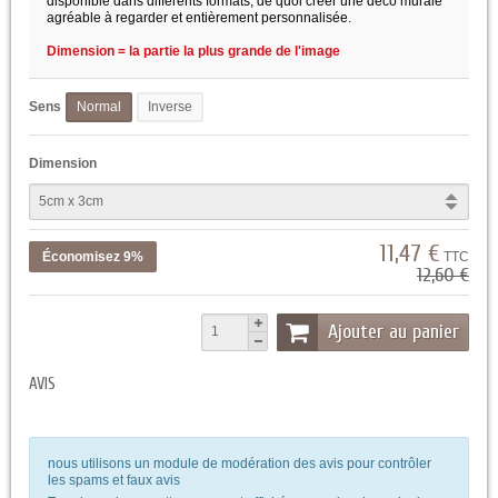
disponible dans différents formats, de quoi créer une deco murale
agréable à regarder et entièrement personnalisée.
Dimension = la partie la plus grande de l'image
Sens
Normal
Inverse
Dimension
11,47 €
Économisez 9%
TTC
12,60 €
Ajouter au panier
AVIS
nous utilisons un module de modération des avis pour contrôler
les spams et faux avis