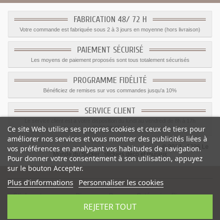
FABRICATION 48/ 72 H
Votre commande est fabriquée sous 2 à 3 jours en moyenne (hors livraison)
PAIEMENT SÉCURISÉ
Les moyens de paiement proposés sont tous totalement sécurisés
PROGRAMME FIDÉLITÉ
Bénéficiez de remises sur vos commandes jusqu'a 10%
SERVICE CLIENT
Le service client est a votre disposition du lundi au vendredi de 8h à 17h
Ce site Web utilise ses propres cookies et ceux de tiers pour
09.82.28.47.69.
améliorer nos services et vous montrer des publicités liées à
© 2012 - 2026 Le
vos préférences en analysant vos habitudes de navigation.
Monde du Sticker :
stickers déco et muraux
Pour donner votre consentement à son utilisation, appuyez
sur le bouton Accepter.
Plus d'informations
Personnaliser les cookies
Sticker stegosaurus Dinosaure Orange
-
Catégorie
:
Dinosaures
-
REJETER TOUT
Prix
:
1.77
€