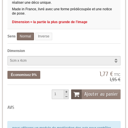
réaliser une déco unique.
Made in France, livré avec une forme prédécoupée et une notice
de pose.
Dimension = la partie la plus grande de l'image
Sens
Normal
Inverse
Dimension
1,77 €
Économisez 9%
TTC
1,95 €
Ajouter au panier
AVIS
nous utilisons un module de modération des avis pour contrôler