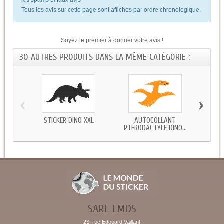
Tous les avis sur cette page sont affichés par ordre chronologique.
Soyez le premier à donner votre avis !
30 AUTRES PRODUITS DANS LA MÊME CATÉGORIE :
‹
›
STICKER DINO XXL
AUTOCOLLANT
STICK
PTÉRODACTYLE DINO...
SARL LMDS
23, rue Edouard Vaillant