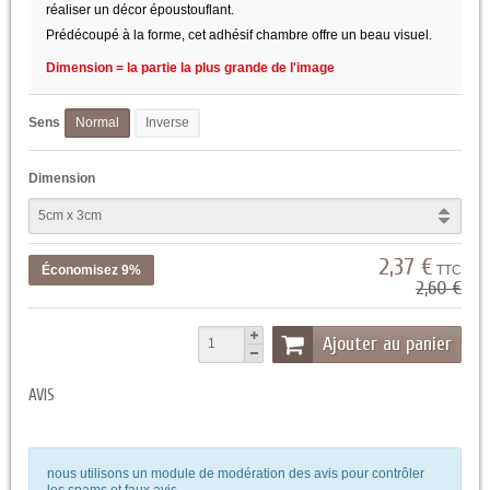
réaliser un décor époustouflant.
Prédécoupé à la forme, cet adhésif chambre offre un beau visuel.
Dimension = la partie la plus grande de l'image
Sens
Normal
Inverse
Dimension
2,37 €
Économisez 9%
TTC
2,60 €
Ajouter au panier
AVIS
nous utilisons un module de modération des avis pour contrôler
les spams et faux avis