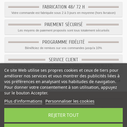
FABRICATION 48/ 72 H
Votre commande est fabriquée sous 2 à 3 jours en moyenne (hors livraison)
PAIEMENT SÉCURISÉ
Les moyens de paiement proposés sont tous totalement sécurisés
PROGRAMME FIDÉLITÉ
Bénéficiez de remises sur vos commandes jusqu'a 10%
SERVICE CLIENT
Le service client est a votre disposition du lundi au vendredi de 8h à 17h
Ce site Web utilise ses propres cookies et ceux de tiers pour
09.82.28.47.69.
améliorer nos services et vous montrer des publicités liées à
© 2012 - 2026 Le
vos préférences en analysant vos habitudes de navigation.
Monde du Sticker :
stickers déco et muraux
Pour donner votre consentement à son utilisation, appuyez
sur le bouton Accepter.
Plus d'informations
Personnaliser les cookies
Autocollant mural Dinosaure stegosaurus
-
Catégorie
:
Dinosaures
-
REJETER TOUT
Prix
:
2.37
€