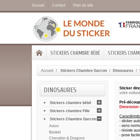
Accueil
Contact
Plan du site
STICKERS CHAMBRE BÉBÉ
STICKERS CHAMB
Accueil
Stickers Chambre Garcon
Dinosaures
DINOSAURES
Sticker di
votre voiture
Pré-découpé
Stickers chambre bébé
Dimension =
Stickers chambre Fille
Caractérist
Stickers Chambre Garcon
- sticker aut
- sens norma
Avion
- résiste au
Basket
- pose facile
Chevalier & Dragons