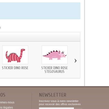
!
›
STICKER DINO ROSE
STICKER DINO ROSE
AUTOCOLLANT
STEGOSAURUS
DINOSAURE BÉBÉ JAUN
POS
NEWSLETTER
Inscrivez-vous à notre newsletter
mmes-nous
pour recevoir des offres exclusives
ns légales