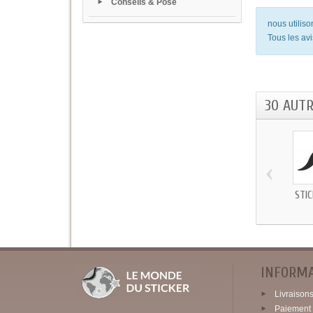
Conseils & Pose
nous utilis
Tous les avi
30 AUT
‹
STIC
INFORM
Livraisons 
Paiement 