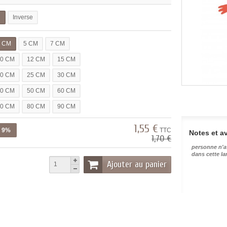
l
Inverse
3 CM
5 CM
7 CM
10 CM
12 CM
15 CM
20 CM
25 CM
30 CM
40 CM
50 CM
60 CM
70 CM
80 CM
90 CM
1,55 €
z 9%
TTC
Notes et av
1,70 €
personne n'a
dans cette l
Ajouter au panier