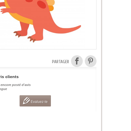
PARTAGER
is clients
 encore posté d'avis
angue
Evaluez-le