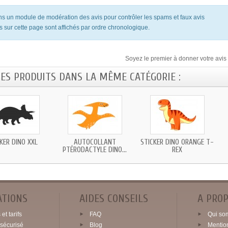
ons un module de modération des avis pour contrôler les spams et faux avis
s sur cette page sont affichés par ordre chronologique.
Soyez le premier à donner votre avis 
RES PRODUITS DANS LA MÊME CATÉGORIE :
KER DINO XXL
AUTOCOLLANT
STICKER DINO ORANGE T-
PTÉRODACTYLE DINO...
REX
ATIONS
AIDES CONSEILS
A PRO
et tarifs
FAQ
Qui so
sécurisé
Blog
Mentio