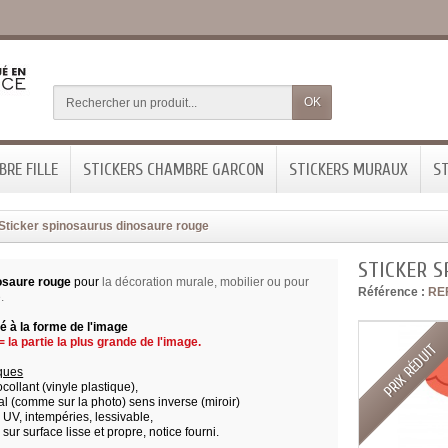
OK
RE FILLE
STICKERS CHAMBRE GARCON
STICKERS MURAUX
ST
Sticker spinosaurus dinosaure rouge
STICKER 
nosaure rouge
pour
la décoration murale, mobilier ou pour
Référence :
RE
.
 à la forme de l'image
 la partie la plus grande de l'image.
PRIX RÉDUIT
iques
ocollant (vinyle plastique),
l (comme sur la photo) sens inverse (miroir)
x UV, intempéries, lessivable,
 sur surface lisse et propre,
notice fourni.