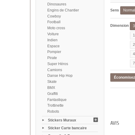
Dinosaures
Engins de Chantier
Sens
Norma
Cowboy
Football
Dimension
Moto cross
Voiture
Indien
Espace
Pompier
Pirate
Super Héros
Camions
Danse Hip Hop
Économise
Skate
BMX
Graffiti
Fantastique
Trottinette
Robots
Stickers Muraux
AVIS
Sticker Carte bancaire