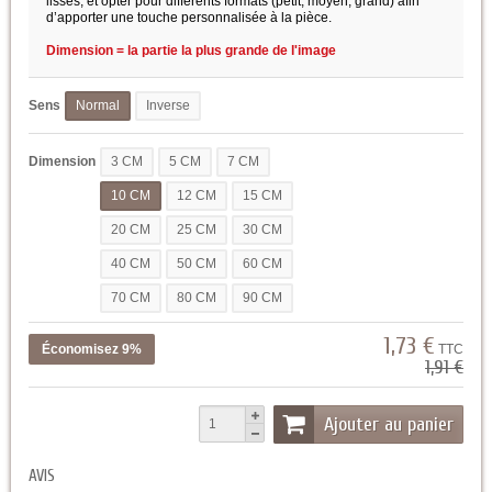
lisses, et opter pour différents formats (petit, moyen, grand) afin
d’apporter une touche personnalisée à la pièce.
Dimension = la partie la plus grande de l'image
Sens
Normal
Inverse
Dimension
3 CM
5 CM
7 CM
10 CM
12 CM
15 CM
20 CM
25 CM
30 CM
40 CM
50 CM
60 CM
70 CM
80 CM
90 CM
1,73 €
Économisez 9%
TTC
1,91 €
Ajouter au panier
AVIS