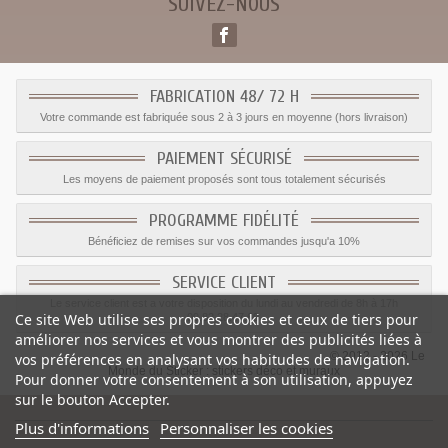
SUIVEZ-NOUS
FABRICATION 48/ 72 H
Votre commande est fabriquée sous 2 à 3 jours en moyenne (hors livraison)
PAIEMENT SÉCURISÉ
Les moyens de paiement proposés sont tous totalement sécurisés
PROGRAMME FIDÉLITÉ
Bénéficiez de remises sur vos commandes jusqu'a 10%
SERVICE CLIENT
Le service client est a votre disposition du lundi au vendredi de 8h à 17h
Ce site Web utilise ses propres cookies et ceux de tiers pour
09.82.28.47.69.
améliorer nos services et vous montrer des publicités liées à
© 2012 - 2026 Le
vos préférences en analysant vos habitudes de navigation.
Monde du Sticker :
stickers déco et muraux
Pour donner votre consentement à son utilisation, appuyez
sur le bouton Accepter.
Plus d'informations
Personnaliser les cookies