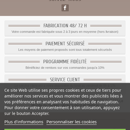
FABRICATION 48/ 72 H
Votre commande est fabriquée sous 2 à 3 jours en moyenne (hors livraison)
PAIEMENT SÉCURISÉ
Les moyens de paiement proposés sont tous totalement sécurisés
PROGRAMME FIDÉLITÉ
Bénéficiez de remises sur vos commandes jusqu'a 10%
SERVICE CLIENT
Le service client est a votre disposition du lundi au vendredi de 8h à 17h
Ce site Web utilise ses propres cookies et ceux de tiers pour
09.82.28.47.69.
améliorer nos services et vous montrer des publicités liées à
© 2012 - 2026 Le
vos préférences en analysant vos habitudes de navigation.
Monde du Sticker :
stickers déco et muraux
Pour donner votre consentement à son utilisation, appuyez
sur le bouton Accepter.
Plus d'informations
Personnaliser les cookies
Sticker carte bleu Foot
-
Catégorie
:
Sticker Carte bancaire
-
Prix
: